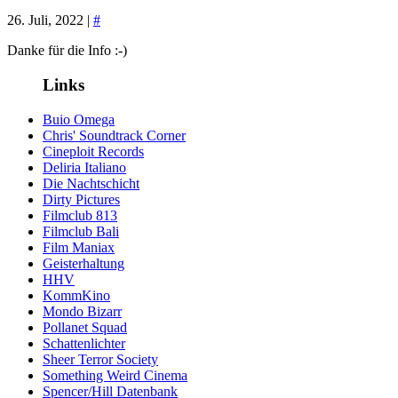
26. Juli, 2022 |
#
Danke für die Info :-)
Links
Buio Omega
Chris' Soundtrack Corner
Cineploit Records
Deliria Italiano
Die Nachtschicht
Dirty Pictures
Filmclub 813
Filmclub Bali
Film Maniax
Geisterhaltung
HHV
KommKino
Mondo Bizarr
Pollanet Squad
Schattenlichter
Sheer Terror Society
Something Weird Cinema
Spencer/Hill Datenbank