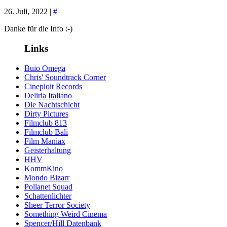
26. Juli, 2022 |
#
Danke für die Info :-)
Links
Buio Omega
Chris' Soundtrack Corner
Cineploit Records
Deliria Italiano
Die Nachtschicht
Dirty Pictures
Filmclub 813
Filmclub Bali
Film Maniax
Geisterhaltung
HHV
KommKino
Mondo Bizarr
Pollanet Squad
Schattenlichter
Sheer Terror Society
Something Weird Cinema
Spencer/Hill Datenbank