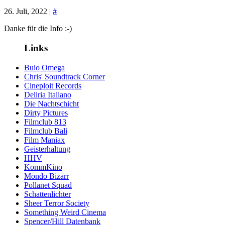
26. Juli, 2022 |
#
Danke für die Info :-)
Links
Buio Omega
Chris' Soundtrack Corner
Cineploit Records
Deliria Italiano
Die Nachtschicht
Dirty Pictures
Filmclub 813
Filmclub Bali
Film Maniax
Geisterhaltung
HHV
KommKino
Mondo Bizarr
Pollanet Squad
Schattenlichter
Sheer Terror Society
Something Weird Cinema
Spencer/Hill Datenbank