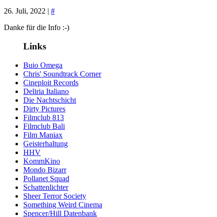
26. Juli, 2022 |
#
Danke für die Info :-)
Links
Buio Omega
Chris' Soundtrack Corner
Cineploit Records
Deliria Italiano
Die Nachtschicht
Dirty Pictures
Filmclub 813
Filmclub Bali
Film Maniax
Geisterhaltung
HHV
KommKino
Mondo Bizarr
Pollanet Squad
Schattenlichter
Sheer Terror Society
Something Weird Cinema
Spencer/Hill Datenbank