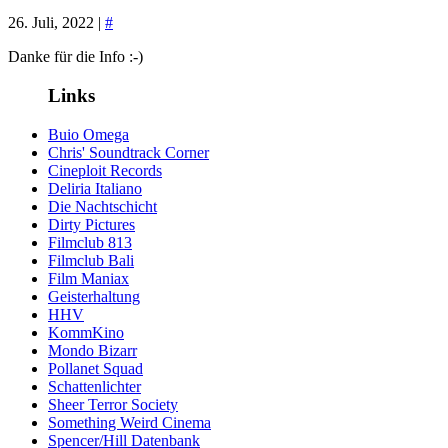
26. Juli, 2022 |
#
Danke für die Info :-)
Links
Buio Omega
Chris' Soundtrack Corner
Cineploit Records
Deliria Italiano
Die Nachtschicht
Dirty Pictures
Filmclub 813
Filmclub Bali
Film Maniax
Geisterhaltung
HHV
KommKino
Mondo Bizarr
Pollanet Squad
Schattenlichter
Sheer Terror Society
Something Weird Cinema
Spencer/Hill Datenbank