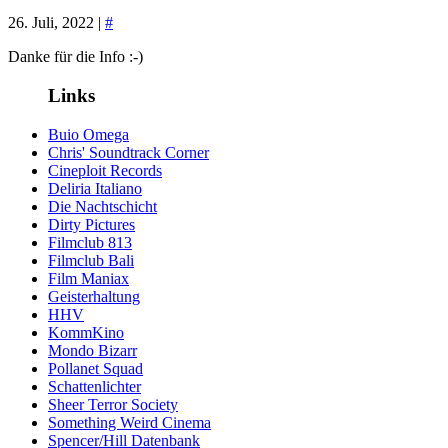
26. Juli, 2022 |
#
Danke für die Info :-)
Links
Buio Omega
Chris' Soundtrack Corner
Cineploit Records
Deliria Italiano
Die Nachtschicht
Dirty Pictures
Filmclub 813
Filmclub Bali
Film Maniax
Geisterhaltung
HHV
KommKino
Mondo Bizarr
Pollanet Squad
Schattenlichter
Sheer Terror Society
Something Weird Cinema
Spencer/Hill Datenbank