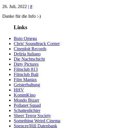
26. Juli, 2022 |
#
Danke für die Info :-)
Links
Buio Omega
Chris' Soundtrack Corner
Cineploit Records
Deliria Italiano
Die Nachtschicht
Dirty Pictures
Filmclub 813
Filmclub Bali
Film Maniax
Geisterhaltung
HHV
KommKino
Mondo Bizarr
Pollanet Squad
Schattenlichter
Sheer Terror Society
Something Weird Cinema
Spencer/Hill Datenbank