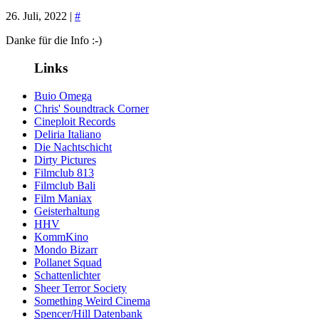
26. Juli, 2022 |
#
Danke für die Info :-)
Links
Buio Omega
Chris' Soundtrack Corner
Cineploit Records
Deliria Italiano
Die Nachtschicht
Dirty Pictures
Filmclub 813
Filmclub Bali
Film Maniax
Geisterhaltung
HHV
KommKino
Mondo Bizarr
Pollanet Squad
Schattenlichter
Sheer Terror Society
Something Weird Cinema
Spencer/Hill Datenbank