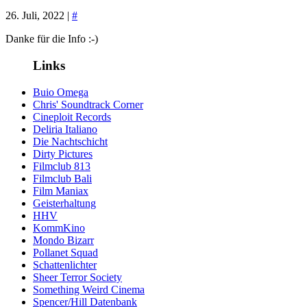
26. Juli, 2022 |
#
Danke für die Info :-)
Links
Buio Omega
Chris' Soundtrack Corner
Cineploit Records
Deliria Italiano
Die Nachtschicht
Dirty Pictures
Filmclub 813
Filmclub Bali
Film Maniax
Geisterhaltung
HHV
KommKino
Mondo Bizarr
Pollanet Squad
Schattenlichter
Sheer Terror Society
Something Weird Cinema
Spencer/Hill Datenbank