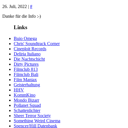
26. Juli, 2022 |
#
Danke für die Info :-)
Links
Buio Omega
Chris' Soundtrack Corner
Cineploit Records
Deliria Italiano
Die Nachtschicht
Dirty Pictures
Filmclub 813
Filmclub Bali
Film Maniax
Geisterhaltung
HHV
KommKino
Mondo Bizarr
Pollanet Squad
Schattenlichter
Sheer Terror Society
Something Weird Cinema
Spencer/Hill Datenbank