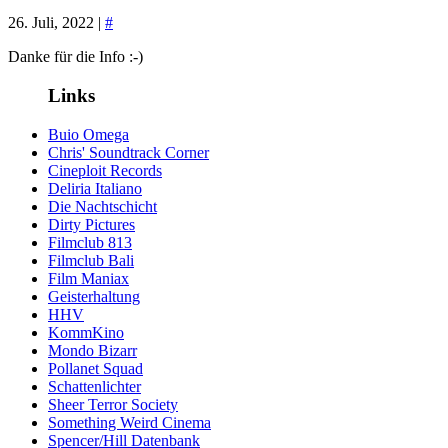
26. Juli, 2022 |
#
Danke für die Info :-)
Links
Buio Omega
Chris' Soundtrack Corner
Cineploit Records
Deliria Italiano
Die Nachtschicht
Dirty Pictures
Filmclub 813
Filmclub Bali
Film Maniax
Geisterhaltung
HHV
KommKino
Mondo Bizarr
Pollanet Squad
Schattenlichter
Sheer Terror Society
Something Weird Cinema
Spencer/Hill Datenbank