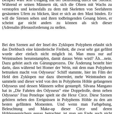
Während er seinen Männern rät, sich die Ohren mit Wachs zu
verstopfen und keinesfalls zu dem mit Skeletten von Seefahrern
gesäumten Ufern zu blicken, lässt er sich an den Mast binden. Er
will die Sirenen sehen und ihren todbringenden Gesang hören, er
scheint gar nicht anders zu können als sich dieser
(Adrenalin-)Herausforderung zu stellen.
Bei den Szenen auf der Insel des Zyklopen Polyphem erlaubt sich
das Drehbuch eine künstlerische Freiheit, die zwar sehr gut gefilmt
wurde aber einfach nicht möglich ist. Man muss nur auf
Weintrauben herumstampfen, damit daraus Wein wird? Äh…nein.
Dazu gehört auch ein Gärungsprozess. Die Änderung besteht hier
darin, dass während bei Homer der Wein, mit dem man Polyphem
betrunken macht von Odysseus‘ Schiff stammte, hier im Film der
Held den Zyklopen nur dazu überredet, mehr Weintrauben zu
sammeln und dieser wird von den in Polyphems Höhle gefangenen
Odysseus und dessen Männern selbst gestampft. Silvana Mangano
hat in „Die Fahrten des Odysseus“ eine Doppelrolle, denn neben
Odysseus‘ Frau Penelope spielt sie die Hexe Circe. Diese Szenen
gehören neben den Ereignissen in Polyphems Höhle zu den am
besten gefilmten Momenten. Und wenn man Farbgebung,
Beleuchtung und Make-up dieser Circe und deren
Höhlengemächern genau betrachtet, ist man am Ende auch nicht