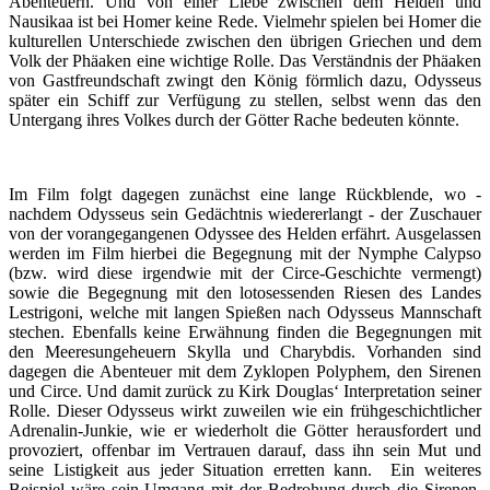
Abenteuern. Und von einer Liebe zwischen dem Helden und
Nausikaa ist bei Homer keine Rede. Vielmehr spielen bei Homer die
kulturellen Unterschiede zwischen den übrigen Griechen und dem
Volk der Phäaken eine wichtige Rolle. Das Verständnis der Phäaken
von Gastfreundschaft zwingt den König förmlich dazu, Odysseus
später ein Schiff zur Verfügung zu stellen, selbst wenn das den
Untergang ihres Volkes durch der Götter Rache bedeuten könnte.
Im Film folgt dagegen zunächst eine lange Rückblende, wo -
nachdem Odysseus sein Gedächtnis wiedererlangt - der Zuschauer
von der vorangegangenen Odyssee des Helden erfährt. Ausgelassen
werden im Film hierbei die Begegnung mit der Nymphe Calypso
(bzw. wird diese irgendwie mit der Circe-Geschichte vermengt)
sowie die Begegnung mit den lotosessenden Riesen des Landes
Lestrigoni, welche mit langen Spießen nach Odysseus Mannschaft
stechen. Ebenfalls keine Erwähnung finden die Begegnungen mit
den Meeresungeheuern Skylla und Charybdis. Vorhanden sind
dagegen die Abenteuer mit dem Zyklopen Polyphem, den Sirenen
und Circe. Und damit zurück zu Kirk Douglas‘ Interpretation seiner
Rolle. Dieser Odysseus wirkt zuweilen wie ein frühgeschichtlicher
Adrenalin-Junkie, wie er wiederholt die Götter herausfordert und
provoziert, offenbar im Vertrauen darauf, dass ihn sein Mut und
seine Listigkeit aus jeder Situation erretten kann. Ein weiteres
Beispiel wäre sein Umgang mit der Bedrohung durch die Sirenen.