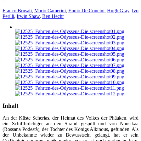
Franco Brusati
,
Mario Camerini
,
Ennio De Concini
,
Hugh Gray
,
Ivo
Perilli
,
Irwin Shaw
,
Ben Hecht
Inhalt
An der Küste Scherias, der Heimat des Volkes der Phäaken, wird
ein Schiffbrüchiger an den Strand gespült und von Nausikaa
(Rossana Podestà), der Tochter des Königs Alkinous, gefunden. Als
der Unbekannte wieder zu Bewusstsein gelangt, hat er sein
Gedächtnis verloren, weiß weder wer er ist noch woher er kam.