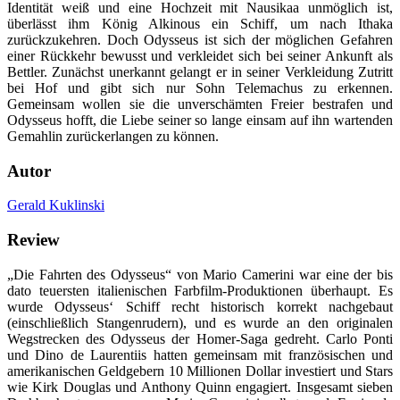
Identität weiß und eine Hochzeit mit Nausikaa unmöglich ist,
überlässt ihm König Alkinous ein Schiff, um nach Ithaka
zurückzukehren. Doch Odysseus ist sich der möglichen Gefahren
einer Rückkehr bewusst und verkleidet sich bei seiner Ankunft als
Bettler. Zunächst unerkannt gelangt er in seiner Verkleidung Zutritt
bei Hof und gibt sich nur Sohn Telemachus zu erkennen.
Gemeinsam wollen sie die unverschämten Freier bestrafen und
Odysseus hofft, die Liebe seiner so lange einsam auf ihn wartenden
Gemahlin zurückerlangen zu können.
Autor
Gerald Kuklinski
Review
„Die Fahrten des Odysseus“ von Mario Camerini war eine der bis
dato teuersten italienischen Farbfilm-Produktionen überhaupt. Es
wurde Odysseus‘ Schiff recht historisch korrekt nachgebaut
(einschließlich Stangenrudern), und es wurde an den originalen
Wegstrecken des Odysseus der Homer-Saga gedreht. Carlo Ponti
und Dino de Laurentiis hatten gemeinsam mit französischen und
amerikanischen Geldgebern 10 Millionen Dollar investiert und Stars
wie Kirk Douglas und Anthony Quinn engagiert. Insgesamt sieben