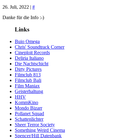
26. Juli, 2022 |
#
Danke für die Info :-)
Links
Buio Omega
Chris' Soundtrack Corner
Cineploit Records
Deliria Italiano
Die Nachtschicht
Dirty Pictures
Filmclub 813
Filmclub Bali
Film Maniax
Geisterhaltung
HHV
KommKino
Mondo Bizarr
Pollanet Squad
Schattenlichter
Sheer Terror Society
Something Weird Cinema
Spencer/Hill Datenbank