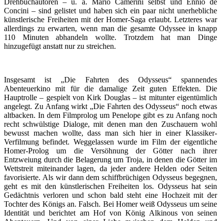
Drehbuchautoren – u. a. Mario Camerini selbst und Ennio de
Concini – sind gelistet und haben sich ein paar nicht unerhebliche
künstlerische Freiheiten mit der Homer-Saga erlaubt. Letzteres war
allerdings zu erwarten, wenn man die gesamte Odyssee in knapp
110 Minuten abhandeln wollte. Trotzdem hat man Dinge
hinzugefügt anstatt nur zu streichen.
Insgesamt ist „Die Fahrten des Odysseus“ spannendes
Abenteuerkino mit für die damalige Zeit guten Effekten. Die
Hauptrolle – gespielt von Kirk Douglas – ist mitunter eigentümlich
angelegt. Zu Anfang wirkt „Die Fahrten des Odysseus“ noch etwas
altbacken. In dem Filmprolog um Penelope gibt es zu Anfang noch
recht schwülstige Dialoge, mit denen man den Zuschauern wohl
bewusst machen wollte, dass man sich hier in einer Klassiker-
Verfilmung befindet. Weggelassen wurde im Film der eigentliche
Homer-Prolog um die Versöhnung der Götter nach ihrer
Entzweiung durch die Belagerung um Troja, in denen die Götter im
Wettstreit miteinander lagen, da jeder andere Helden oder Seiten
favorisierte. Als wir dann dem schiffbrüchigen Odysseus begegnen,
geht es mit den künstlerischen Freiheiten los. Odysseus hat sein
Gedächtnis verloren und schon bald steht eine Hochzeit mit der
Tochter des Königs an. Falsch. Bei Homer weiß Odysseus um seine
Identität und berichtet am Hof von König Alkinous von seinen