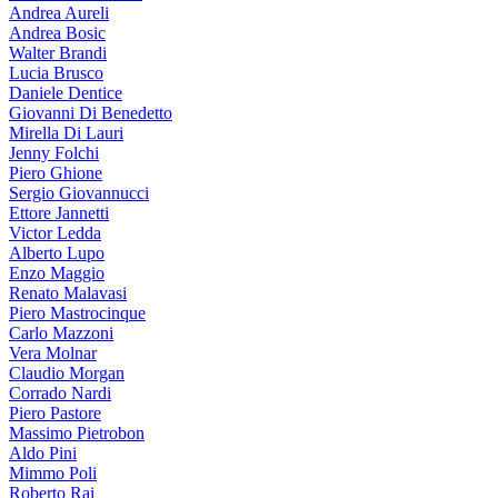
Andrea Aureli
Andrea Bosic
Walter Brandi
Lucia Brusco
Daniele Dentice
Giovanni Di Benedetto
Mirella Di Lauri
Jenny Folchi
Piero Ghione
Sergio Giovannucci
Ettore Jannetti
Victor Ledda
Alberto Lupo
Enzo Maggio
Renato Malavasi
Piero Mastrocinque
Carlo Mazzoni
Vera Molnar
Claudio Morgan
Corrado Nardi
Piero Pastore
Massimo Pietrobon
Aldo Pini
Mimmo Poli
Roberto Rai