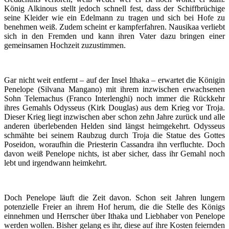
König Alkinous stellt jedoch schnell fest, dass der Schiffbrüchige
seine Kleider wie ein Edelmann zu tragen und sich bei Hofe zu
benehmen weiß. Zudem scheint er kampferfahren. Nausikaa verliebt
sich in den Fremden und kann ihren Vater dazu bringen einer
gemeinsamen Hochzeit zuzustimmen.
Gar nicht weit entfernt – auf der Insel Ithaka – erwartet die Königin
Penelope (Silvana Mangano) mit ihrem inzwischen erwachsenen
Sohn Telemachus (Franco Interlenghi) noch immer die Rückkehr
ihres Gemahls Odysseus (Kirk Douglas) aus dem Krieg vor Troja.
Dieser Krieg liegt inzwischen aber schon zehn Jahre zurück und alle
anderen überlebenden Helden sind längst heimgekehrt. Odysseus
schmähte bei seinem Raubzug durch Troja die Statue des Gottes
Poseidon, woraufhin die Priesterin Cassandra ihn verfluchte. Doch
davon weiß Penelope nichts, ist aber sicher, dass ihr Gemahl noch
lebt und irgendwann heimkehrt.
Doch Penelope läuft die Zeit davon. Schon seit Jahren lungern
potenzielle Freier an ihrem Hof herum, die die Stelle des Königs
einnehmen und Herrscher über Ithaka und Liebhaber von Penelope
werden wollen. Bisher gelang es ihr, diese auf ihre Kosten feiernden