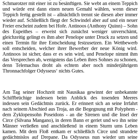
Schmarotzer mit einer ist zu besänftigen. Sie webt an einem Teppich
und würde erst dann einen neuen Gemahl wählen, wenn dieser
Teppich fertig gestellt ist – allnächtlich trennt sie diesen aber immer
wieder auf. Schließlich fliegt der Schwindel aber auf und ein neuer
Freier erscheint zudem bei Hofe. Antinoos (Anthony Quinn) – Sohn
des Eupeithes – erweist sich zunächst weniger unverschämt,
gleichzeitig gelingt es ihm aber Penelope unter Druck zu setzen und
einen Termin für ihre Entscheidung festzusetzen. Ein Wettbewerb
soll entscheiden, welcher ihrer Bewerber der neue König wird.
Antinoos ist sicher, dass er es sein wird, und Penelope nimmt ihm
das Versprechen ab, wenigstens das Leben ihres Sohnes zu schonen,
denn Telemachus droht als echtem aber noch minderjährigem
Thronnachfolger Odysseus‘ nichts Gutes.
Am Tag seiner Hochzeit mit Nausikaa gewinnt der unbekannte
Schiffbrüchige indessen beim Anblick des tosenden Meeres
indessen sein Gedächtnis zurück. Er erinnert sich an seine Irrfahrt
nach seinem Abschied aus Troja, an die Begegnung mit Polyphem -
dem Zyklopensohn Poseidons - an die Sirenen und die Insel der
Circe (Silvana Mangano), in deren Bann er geriet und wo ihn seine
Männer verließen und anschließend in einem Sturm ums Leben
kamen. Mit dem Floß entkam er schließlich Circe und strandete
gedächtnislos auf Drepane. Da Odysseus nun wieder um seine