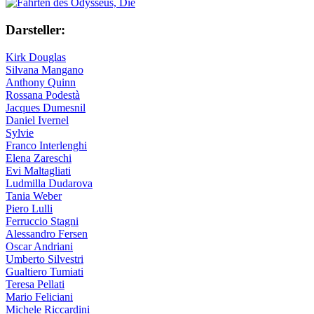
Darsteller:
Kirk Douglas
Silvana Mangano
Anthony Quinn
Rossana Podestà
Jacques Dumesnil
Daniel Ivernel
Sylvie
Franco Interlenghi
Elena Zareschi
Evi Maltagliati
Ludmilla Dudarova
Tania Weber
Piero Lulli
Ferruccio Stagni
Alessandro Fersen
Oscar Andriani
Umberto Silvestri
Gualtiero Tumiati
Teresa Pellati
Mario Feliciani
Michele Riccardini