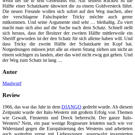
weiht der sie in sein Geheimnis ein: Auf seinem Rücken ist die
Hälfte einer Schatzkarte tätowiert die zu einem Goldversteck führt.
Die neuen Freunde wollen sich sofort auf den Weg machen, aber
der verschlagene Falschspieler Tricky möchte auch gerne
mitkommen. Und seine Argumente sind sehr … bleihaltig. Zu viert
macht man sich also auf die Suche nach dem Schatz. Schnell stellt
sich heraus, dass der Besitzer der zweiten Hälfte mittlerweile ein
Sheriff geworden ist der den Schatz für sich alleine haben will. Und
dass Tricky die zweite Hälfte der Schatzkarte im Kopf hat.
Notgedrungen müssen jetzt alle an einem Strang ziehen um nicht an
einem solchigen zu landen, aber das wird nicht ewig gut gehen. Und
der Weg zum Schatz ist lang …
Autor
Maulwurf
Review
1966, das war das Jahr in dem
DJANGO
gedreht wurde. Ab diesem
Zeitpunkt wurde der Italo-Western mit großem Erfolg von Themen
wie Gewalt, Finsternis und Dreck beherrscht. Der ganze Italo-
Western? Nein, ein paar wenige Regisseure leisteten nach wie vor
Widerstand gegen die Europäisierung des Westerns und arbeiteten
auch weiterhin gerne mit Liebesszenen, ausgewalzt inszenierten