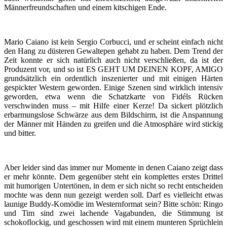
Männerfreundschaften und einem kitschigen Ende.
Mario Caiano ist kein Sergio Corbucci, und er scheint einfach nicht
den Hang zu düsteren Gewaltepen gehabt zu haben. Dem Trend der
Zeit konnte er sich natürlich auch nicht verschließen, da ist der
Produzent vor, und so ist ES GEHT UM DEINEN KOPF, AMIGO
grundsätzlich ein ordentlich inszenierter und mit einigen Härten
gespickter Western geworden. Einige Szenen sind wirklich intensiv
geworden, etwa wenn die Schatzkarte von Fidéls Rücken
verschwinden muss – mit Hilfe einer Kerze! Da sickert plötzlich
erbarmungslose Schwärze aus dem Bildschirm, ist die Anspannung
der Männer mit Händen zu greifen und die Atmosphäre wird stickig
und bitter.
Aber leider sind das immer nur Momente in denen Caiano zeigt dass
er mehr könnte. Dem gegenüber steht ein komplettes erstes Drittel
mit humorigen Untertönen, in dem er sich nicht so recht entscheiden
mochte was denn nun gezeigt werden soll. Darf es vielleicht etwas
launige Buddy-Komödie im Westernformat sein? Bitte schön: Ringo
und Tim sind zwei lachende Vagabunden, die Stimmung ist
schokoflockig, und geschossen wird mit einem munteren Sprüchlein