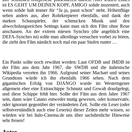
ist ES GEHT UM DEINEN KOPF, AMIGO solide inszeniert, auch
wenn solide halt immer für “Ja ja, passt schon“ steht. Höhenflüge
sehen anders aus, aber Rohrkrepierer ebenfalls, und dank der
starken Schauspieler, der schmucken Musik und den
abwechslungsreichen Settings kann man sich den Film ohne Reue
anschauen. An der extrem miesen Synchro (die angeblich eine
DEFA-Synchro ist) sollte man allerdings versuchen vorbei zu hören,
die zieht den Film nämlich noch mal ein paar Stufen runter …
Ein Punkt sollte noch erwähnt werden: Laut OFDB und IMDB ist
der Film aus dem Jahr 1967, die SWDB und die italienische
Wikipedia verorten ihn 1966. Aufgrund seiner Machart und seines
Grundtons würde ich ihn ebenfalls 1966 sehen. Nach dem
gigantischen Erfolg von DJANGO wurde im Westerngenre
allgemein eher eine Extraschippe Schmutz und Gewalt draufgelegt,
und diese Schippe fehlt hier. Sollte der Film aus dem Jahre 1967
sein, dann wäre Caiano entweder mutig gewesen, oder konservativ,
oder ignorant gegenüber der veränderten Zeit. Sollte ein Leser (oder
selbstverständlich auch eine Leserin) dieser Zeilen mehr wissen, so
würden wir bei Italo-Cinema.de uns über sachdienliche Hinweise
sehr freuen!
Autor