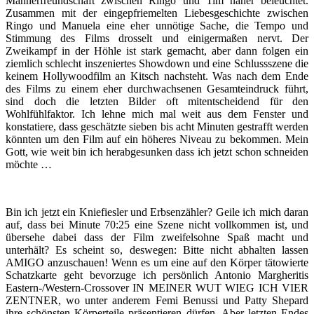
Männerfreundschaft zwischen Ringo und Tim näher beleuchtet.
Zusammen mit der eingepfriemelten Liebesgeschichte zwischen
Ringo und Manuela eine eher unnötige Sache, die Tempo und
Stimmung des Films drosselt und einigermaßen nervt. Der
Zweikampf in der Höhle ist stark gemacht, aber dann folgen ein
ziemlich schlecht inszeniertes Showdown und eine Schlussszene die
keinem Hollywoodfilm an Kitsch nachsteht. Was nach dem Ende
des Films zu einem eher durchwachsenen Gesamteindruck führt,
sind doch die letzten Bilder oft mitentscheidend für den
Wohlfühlfaktor. Ich lehne mich mal weit aus dem Fenster und
konstatiere, dass geschätzte sieben bis acht Minuten gestrafft werden
könnten um den Film auf ein höheres Niveau zu bekommen. Mein
Gott, wie weit bin ich herabgesunken dass ich jetzt schon schneiden
möchte …
Bin ich jetzt ein Kniefiesler und Erbsenzähler? Geile ich mich daran
auf, dass bei Minute 70:25 eine Szene nicht vollkommen ist, und
übersehe dabei dass der Film zweifelsohne Spaß macht und
unterhält? Es scheint so, deswegen: Bitte nicht abhalten lassen
AMIGO anzuschauen! Wenn es um eine auf den Körper tätowierte
Schatzkarte geht bevorzuge ich persönlich Antonio Margheritis
Eastern-/Western-Crossover IN MEINER WUT WIEG ICH VIER
ZENTNER, wo unter anderem Femi Benussi und Patty Shepard
ihre schönsten Körperteile präsentieren dürfen. Aber letzten Endes