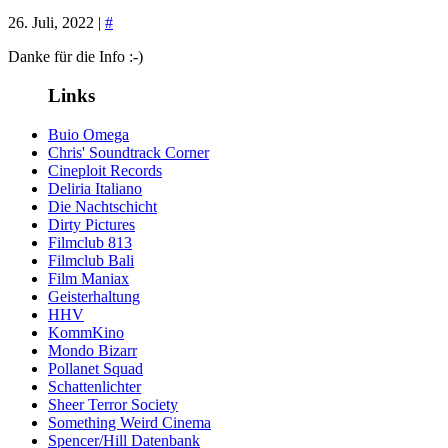
26. Juli, 2022 |
#
Danke für die Info :-)
Links
Buio Omega
Chris' Soundtrack Corner
Cineploit Records
Deliria Italiano
Die Nachtschicht
Dirty Pictures
Filmclub 813
Filmclub Bali
Film Maniax
Geisterhaltung
HHV
KommKino
Mondo Bizarr
Pollanet Squad
Schattenlichter
Sheer Terror Society
Something Weird Cinema
Spencer/Hill Datenbank