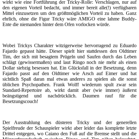
wirkt wie eine Fortführung der Tricky-Rolle: Verschlagen, nur auf
den eigenen Vorteil bedacht, und immer bereit alle(!) verfügbaren
Mittel einzusetzen um den größtmöglichen Vorteil zu haben. Ganz
ehrlich, ohne die Figur Tricky wäre AMIGO eine lahme Buddy-
Ente die niemanden hinter dem Ofen vorlocken würde.
Wobei Trickys Charakter witzigerweise hervorragend zu Eduardo
Fajardo gepasst hätte. Dieser spielt hier stattdessen den Oldtimer
Tim, der sich mit besagtem Prügeln und Saufen durch das Leben
schlägt (gewissermaßen) und laut Ringo noch nie mehr als einen
Dollar siebzig besessen hat. Ein Glücksfall in der Besetzung, denn
Fajardo passt auf den Oldtimer wie Arsch auf Eimer und hat
sichtlich Spaß daran mal etwas anderes zu spielen als die sonst
üblichen Psychopathen. Frank Wolff wiederum spult zwar sein
Standard-Repertoire ab, wirkt damit aber (wie immer) äußerst
beängstigend und nachdrücklich. Daumen rauf für die
Besetzungscouch!
Der Ausstrahlung des düsteren Tricky und der generellen
Spielfreude der Schauspieler wirkt aber leider das komplette letzte
Drittel entgegen, wo Caiano den Fuß auf die Bremse stellt und die