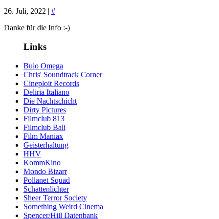
26. Juli, 2022 |
#
Danke für die Info :-)
Links
Buio Omega
Chris' Soundtrack Corner
Cineploit Records
Deliria Italiano
Die Nachtschicht
Dirty Pictures
Filmclub 813
Filmclub Bali
Film Maniax
Geisterhaltung
HHV
KommKino
Mondo Bizarr
Pollanet Squad
Schattenlichter
Sheer Terror Society
Something Weird Cinema
Spencer/Hill Datenbank