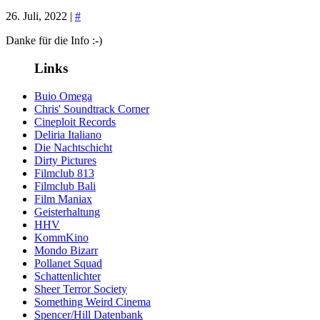
26. Juli, 2022 |
#
Danke für die Info :-)
Links
Buio Omega
Chris' Soundtrack Corner
Cineploit Records
Deliria Italiano
Die Nachtschicht
Dirty Pictures
Filmclub 813
Filmclub Bali
Film Maniax
Geisterhaltung
HHV
KommKino
Mondo Bizarr
Pollanet Squad
Schattenlichter
Sheer Terror Society
Something Weird Cinema
Spencer/Hill Datenbank