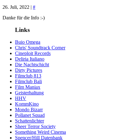
26. Juli, 2022 |
#
Danke für die Info :-)
Links
Buio Omega
Chris' Soundtrack Corner
Cineploit Records
Deliria Italiano
Die Nachtschicht
Dirty Pictures
Filmclub 813
Filmclub Bali
Film Maniax
Geisterhaltung
HHV
KommKino
Mondo Bizarr
Pollanet Squad
Schattenlichter
Sheer Terror Society
Something Weird Cinema
Spencer/Hill Datenbank