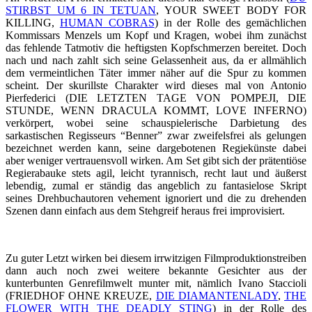
STIRBST UM 6 IN TETUAN
, YOUR SWEET BODY FOR
KILLING,
HUMAN COBRAS
) in der Rolle des gemächlichen
Kommissars Menzels um Kopf und Kragen, wobei ihm zunächst
das fehlende Tatmotiv die heftigsten Kopfschmerzen bereitet. Doch
nach und nach zahlt sich seine Gelassenheit aus, da er allmählich
dem vermeintlichen Täter immer näher auf die Spur zu kommen
scheint. Der skurillste Charakter wird dieses mal von Antonio
Pierfederici (DIE LETZTEN TAGE VON POMPEJI, DIE
STUNDE, WENN DRACULA KOMMT, LOVE INFERNO)
verkörpert, wobei seine schauspielerische Darbietung des
sarkastischen Regisseurs “Benner” zwar zweifelsfrei als gelungen
bezeichnet werden kann, seine dargebotenen Regiekünste dabei
aber weniger vertrauensvoll wirken. Am Set gibt sich der prätentiöse
Regierabauke stets agil, leicht tyrannisch, recht laut und äußerst
lebendig, zumal er ständig das angeblich zu fantasielose Skript
seines Drehbuchautoren vehement ignoriert und die zu drehenden
Szenen dann einfach aus dem Stehgreif heraus frei improvisiert.
Zu guter Letzt wirken bei diesem irrwitzigen Filmproduktionstreiben
dann auch noch zwei weitere bekannte Gesichter aus der
kunterbunten Genrefilmwelt munter mit, nämlich Ivano Staccioli
(FRIEDHOF OHNE KREUZE,
DIE DIAMANTENLADY
,
THE
FLOWER WITH THE DEADLY STING
) in der Rolle des