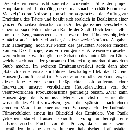
Dreharbeiten eines recht sonderbar wirkenden Films der jungen
Hauptdarstellerin hinterhältig den Gar ausmachte, erhält Kommissar
Menzel (George Ardisson) von seinem Vorgesetzten den Auftrag zur
Ermittlung des Täters und begibt sich sogleich in Begleitung einer
ganzen Polizeibeamtenschar zum Ort des grausamen Geschehens,
einem ranzigen Filmstudio am Rande der Stadt. Doch leider helfen
ihm die Zeugenaussagen der anwesenden Filmcrewmitglieder
zunächst auch nicht viel weiter, da diese weder konkrete Angaben
zum Tathergang, noch zur Person des gesuchten Mörders machen
können. Das Einzige, was von einigen der Anwesenden gesehen
werden konnte, war lediglich der Schatten des mutmaßlichen Täters,
welcher sich nach der grausamen Entdeckung unerkannt aus dem
Staub machte. Im weiteren Ermittlungsverlauf gerät dann aber
plötzlich der ehemals am Filmset beschäftigte Elektriker Richard
Hansen (Ivano Staccioli) ins Visier des unermüdlichen Ermittlers, da
dieser kurz zuvor seinen heißgeliebten Job aufgrund einer
Intervention unserer verblichenen Hauptdarstellerin von der
verantwortlichen Produktionsfirma gekündigt bekam. Zwar kann
Hansen gegenüber Kommissar Menzel zunächst ein vermeintlich
wasserdichtes Alibi vorweisen, gerät aber spätestens nach einem
erneuten Mordtat an einer weiteren Schauspielerin der laufenden
Filmproduktion erneut ins Blickfeld des Ermittlers. Von Panik
getrieben startet Hansen daraufhin völlig unüberlegt eine
halsbrecherische Flucht vor der Polizei, da er unter keinen
Umständen in eine der zahlreichen italienischen Haftanstalten