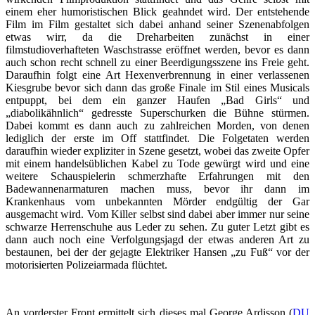
einem eher humoristischen Blick geahndet wird. Der entstehende
Film im Film gestaltet sich dabei anhand seiner Szenenabfolgen
etwas wirr, da die Dreharbeiten zunächst in einer
filmstudioverhafteten Waschstrasse eröffnet werden, bevor es dann
auch schon recht schnell zu einer Beerdigungsszene ins Freie geht.
Daraufhin folgt eine Art Hexenverbrennung in einer verlassenen
Kiesgrube bevor sich dann das große Finale im Stil eines Musicals
entpuppt, bei dem ein ganzer Haufen „Bad Girls“ und
„diabolikähnlich“ gedresste Superschurken die Bühne stürmen.
Dabei kommt es dann auch zu zahlreichen Morden, von denen
lediglich der erste im Off stattfindet. Die Folgetaten werden
daraufhin wieder expliziter in Szene gesetzt, wobei das zweite Opfer
mit einem handelsüblichen Kabel zu Tode gewürgt wird und eine
weitere Schauspielerin schmerzhafte Erfahrungen mit den
Badewannenarmaturen machen muss, bevor ihr dann im
Krankenhaus vom unbekannten Mörder endgültig der Gar
ausgemacht wird. Vom Killer selbst sind dabei aber immer nur seine
schwarze Herrenschuhe aus Leder zu sehen. Zu guter Letzt gibt es
dann auch noch eine Verfolgungsjagd der etwas anderen Art zu
bestaunen, bei der der gejagte Elektriker Hansen „zu Fuß“ vor der
motorisierten Polizeiarmada flüchtet.
An vorderster Front ermittelt sich dieses mal George Ardisson (
DU