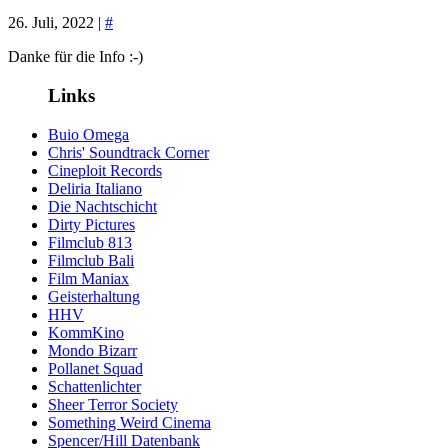
26. Juli, 2022 |
#
Danke für die Info :-)
Links
Buio Omega
Chris' Soundtrack Corner
Cineploit Records
Deliria Italiano
Die Nachtschicht
Dirty Pictures
Filmclub 813
Filmclub Bali
Film Maniax
Geisterhaltung
HHV
KommKino
Mondo Bizarr
Pollanet Squad
Schattenlichter
Sheer Terror Society
Something Weird Cinema
Spencer/Hill Datenbank