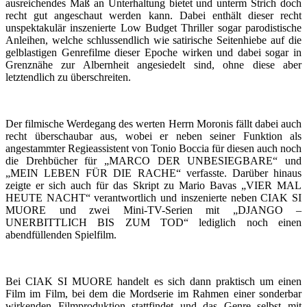
ausreichendes Maß an Unterhaltung bietet und unterm Strich doch
recht gut angeschaut werden kann. Dabei enthält dieser recht
unspektakulär inszenierte Low Budget Thriller sogar parodistische
Anleihen, welche schlussendlich wie satirische Seitenhiebe auf die
gelblastigen Genrefilme dieser Epoche wirken und dabei sogar in
Grenznähe zur Albernheit angesiedelt sind, ohne diese aber
letztendlich zu überschreiten.
Der filmische Werdegang des werten Herrn Moronis fällt dabei auch
recht überschaubar aus, wobei er neben seiner Funktion als
angestammter Regieassistent von Tonio Boccia für diesen auch noch
die Drehbücher für „MARCO DER UNBESIEGBARE“ und
„MEIN LEBEN FÜR DIE RACHE“ verfasste. Darüber hinaus
zeigte er sich auch für das Skript zu Mario Bavas „VIER MAL
HEUTE NACHT“ verantwortlich und inszenierte neben CIAK SI
MUORE und zwei Mini-TV-Serien mit „DJANGO –
UNERBITTLICH BIS ZUM TOD“ lediglich noch einen
abendfüllenden Spielfilm.
Bei CIAK SI MUORE handelt es sich dann praktisch um einen
Film im Film, bei dem die Mordserie im Rahmen einer sonderbar
wirkenden Filmproduktion stattfindet und das Genre selbst mit