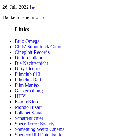
26. Juli, 2022 |
#
Danke für die Info :-)
Links
Buio Omega
Chris' Soundtrack Corner
Cineploit Records
Deliria Italiano
Die Nachtschicht
Dirty Pictures
Filmclub 813
Filmclub Bali
Film Maniax
Geisterhaltung
HHV
KommKino
Mondo Bizarr
Pollanet Squad
Schattenlichter
Sheer Terror Society
Something Weird Cinema
Spencer/Hill Datenbank