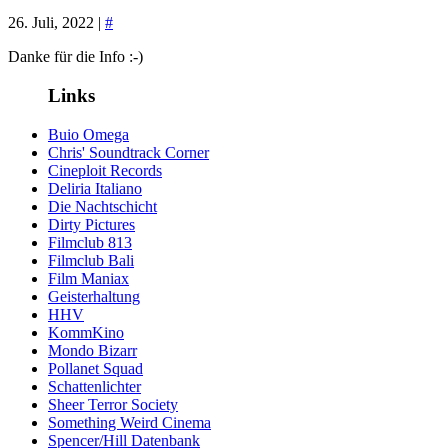
26. Juli, 2022 |
#
Danke für die Info :-)
Links
Buio Omega
Chris' Soundtrack Corner
Cineploit Records
Deliria Italiano
Die Nachtschicht
Dirty Pictures
Filmclub 813
Filmclub Bali
Film Maniax
Geisterhaltung
HHV
KommKino
Mondo Bizarr
Pollanet Squad
Schattenlichter
Sheer Terror Society
Something Weird Cinema
Spencer/Hill Datenbank