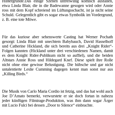
Hintergründe.Das einige Szenen unfreiwillig komisch ausfallen,
etwa Linda Blair, die in die Badewanne gesogen wird oder Annie
ross mit dem Kopf schreiend im Lüftungsschacht, ist ja nicht seine
Schuld. Gelegentlich gibt es sogar etwas Symbolik im Vordergrund,
z. B. eine tote Möwe.
Für das kuriose aber sehenswerte Casting hat Werner Pochath
gesorgt: Linda Blair mit unechtem Babybauch, David Hasselhoff
und Catherine Hickland, die sich bereits aus drei „Knight Rider“-
Folgen kannten (Hickland unter drei verschiedenen Namen, damit
es dem Knight Rider-Publikum nicht so auffiel), und die beiden
Altstars Annie Ross und Hildegard Knef. Diese spielt ihre Rolle
nicht ohne eine gewisse Belustigung. Die hübsche und gar nicht
untalentierte Leslie Cumming dagegen kennt man sonst nur aus
„Killing Birds.“
Die Musik von Carlo Maria Cordio ist fetzig, und das hat wohl auch
Joe D’Amato bemerkt, verwurstete er sie doch fortan in nahezu
jeder künftigen Filmirage-Produktion, was ihm dann sogar Ärger
mit Lucio Fulci bei dessen „Door to Silence“ einbrachte.