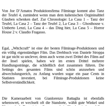
Von Joe D’Amatos Produktionsfirma Filmirage kommt also Tanz
der Teufel 4, zumindest wenn man dem italienischen Orgininaltitel
Glauben schenken darf. Zur Chronologie: La Casa 1 – Tanz der
Teufel, La Casa 2 – Tanz der Teufel 2, La Casa 3 – Ghosthouse v.
Umberto Lenzi, La Casa 4 – das Ding hier, La Casa 5 – Horror
House 2 v. Claudio Fragasso.
Egal, „Witchcraft“ ist eine der besten Filmirage-Produktionen und
ein völlig eigenständiger Film. Das Drehbuch von Daniele Stroppa
ist gar nicht so unclever, denn auch wenn zwei Drittel des Films auf
der Insel spielen, haben wir im ersten Drittel mehrere
Handlungsstränge, die schließlich dort zusammen führen. Die
Settings des gesamten Films sind schön anzusehen und
abwechslungsreich, zu Anfang wurden sogar ein paar Cents in
Statisten investiert, bei Filmirage-Produktionen keine
Selbstverständlichkeit.
Die Kameraarbeit von Gianlorenzo Battaglia ist ebenfalls
sehenswert, er wechselt oft die Standorte, wählt gute Winkel und