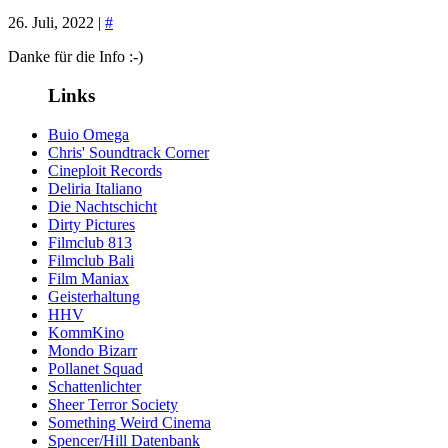
26. Juli, 2022 |
#
Danke für die Info :-)
Links
Buio Omega
Chris' Soundtrack Corner
Cineploit Records
Deliria Italiano
Die Nachtschicht
Dirty Pictures
Filmclub 813
Filmclub Bali
Film Maniax
Geisterhaltung
HHV
KommKino
Mondo Bizarr
Pollanet Squad
Schattenlichter
Sheer Terror Society
Something Weird Cinema
Spencer/Hill Datenbank