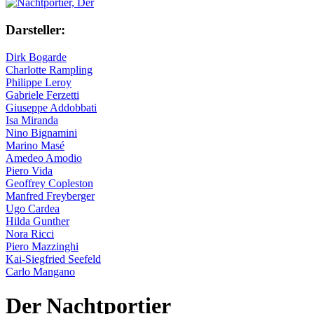
Darsteller:
Dirk Bogarde
Charlotte Rampling
Philippe Leroy
Gabriele Ferzetti
Giuseppe Addobbati
Isa Miranda
Nino Bignamini
Marino Masé
Amedeo Amodio
Piero Vida
Geoffrey Copleston
Manfred Freyberger
Ugo Cardea
Hilda Gunther
Nora Ricci
Piero Mazzinghi
Kai-Siegfried Seefeld
Carlo Mangano
Der Nachtportier