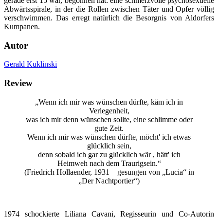
gerade erst 15 war, begonnen hat: eine schmerzvolle psychosexuelle
Abwärtsspirale, in der die Rollen zwischen Täter und Opfer völlig
verschwimmen. Das erregt natürlich die Besorgnis von Aldorfers
Kumpanen.
Autor
Gerald Kuklinski
Review
„Wenn ich mir was wünschen dürfte, käm ich in
Verlegenheit,
was ich mir denn wünschen sollte, eine schlimme oder
gute Zeit.
Wenn ich mir was wünschen dürfte, möcht' ich etwas
glücklich sein,
denn sobald ich gar zu glücklich wär , hätt' ich
Heimweh nach dem Traurigsein.“
(Friedrich Hollaender, 1931 – gesungen von „Lucia“ in
„Der Nachtportier“)
1974 schockierte Liliana Cavani, Regisseurin und Co-Autorin