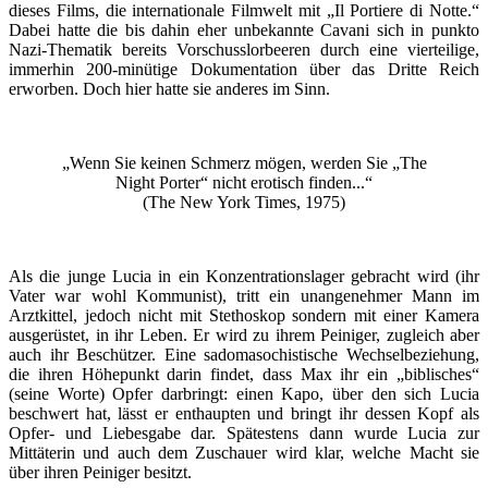
dieses Films, die internationale Filmwelt mit „Il Portiere di Notte.“
Dabei hatte die bis dahin eher unbekannte Cavani sich in punkto
Nazi-Thematik bereits Vorschusslorbeeren durch eine vierteilige,
immerhin 200-minütige Dokumentation über das Dritte Reich
erworben. Doch hier hatte sie anderes im Sinn.
„Wenn Sie keinen Schmerz mögen, werden Sie „The
Night Porter“ nicht erotisch finden...“
(The New York Times, 1975)
Als die junge Lucia in ein Konzentrationslager gebracht wird (ihr
Vater war wohl Kommunist), tritt ein unangenehmer Mann im
Arztkittel, jedoch nicht mit Stethoskop sondern mit einer Kamera
ausgerüstet, in ihr Leben. Er wird zu ihrem Peiniger, zugleich aber
auch ihr Beschützer. Eine sadomasochistische Wechselbeziehung,
die ihren Höhepunkt darin findet, dass Max ihr ein „biblisches“
(seine Worte) Opfer darbringt: einen Kapo, über den sich Lucia
beschwert hat, lässt er enthaupten und bringt ihr dessen Kopf als
Opfer- und Liebesgabe dar. Spätestens dann wurde Lucia zur
Mittäterin und auch dem Zuschauer wird klar, welche Macht sie
über ihren Peiniger besitzt.