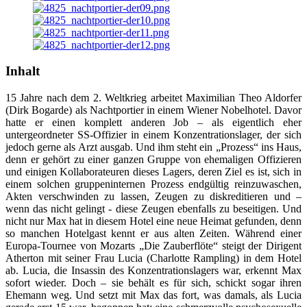
Inhalt
15 Jahre nach dem 2. Weltkrieg arbeitet Maximilian Theo Aldorfer
(Dirk Bogarde) als Nachtportier in einem Wiener Nobelhotel. Davor
hatte er einen komplett anderen Job – als eigentlich eher
untergeordneter SS-Offizier in einem Konzentrationslager, der sich
jedoch gerne als Arzt ausgab. Und ihm steht ein „Prozess“ ins Haus,
denn er gehört zu einer ganzen Gruppe von ehemaligen Offizieren
und einigen Kollaborateuren dieses Lagers, deren Ziel es ist, sich in
einem solchen gruppeninternen Prozess endgültig reinzuwaschen,
Akten verschwinden zu lassen, Zeugen zu diskreditieren und –
wenn das nicht gelingt - diese Zeugen ebenfalls zu beseitigen. Und
nicht nur Max hat in diesem Hotel eine neue Heimat gefunden, denn
so manchen Hotelgast kennt er aus alten Zeiten. Während einer
Europa-Tournee von Mozarts „Die Zauberflöte“ steigt der Dirigent
Atherton mit seiner Frau Lucia (Charlotte Rampling) in dem Hotel
ab. Lucia, die Insassin des Konzentrationslagers war, erkennt Max
sofort wieder. Doch – sie behält es für sich, schickt sogar ihren
Ehemann weg. Und setzt mit Max das fort, was damals, als Lucia