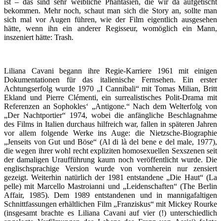
ist – das sind sehr weibliche Phantasien, die wir da aufgetischt
bekommen. Mehr noch, schaut man sich die Story an, sollte man
sich mal vor Augen führen, wie der Film eigentlich ausgesehen
hätte, wenn ihn ein anderer Regisseur, womöglich ein Mann,
inszeniert hätte: Trash.
Liliana Cavani begann ihre Regie-Karriere 1961 mit einigen
Dokumentationen für das italienische Fernsehen. Ein erster
Achtungserfolg wurde 1970 „I Cannibali“ mit Tomas Milian, Britt
Ekland und Pierre Clémenti, ein surrealistisches Polit-Drama mit
Referenzen an Sophokles‘ „Antigone.“ Nach dem Welterfolg von
„Der Nachtportier“ 1974, wobei die anfängliche Beschlagnahme
des Films in Italien durchaus hilfreich war, fallen in späteren Jahren
vor allem folgende Werke ins Auge: die Nietzsche-Biographie
„Jenseits von Gut und Böse“ (Al di là del bene e del male, 1977),
die wegen ihrer wohl recht expliziten homosexuellen Sexszenen seit
der damaligen Uraufführung kaum noch veröffentlicht wurde. Die
englischsprachige Version wurde von vornherein nur zensiert
gezeigt. Weiterhin natürlich der 1981 entstandene „Die Haut“ (La
pelle) mit Marcello Mastroianni und „Leidenschaften“ (The Berlin
Affair, 1985). Dem 1989 entstandenen und in mannigafaltigen
Schnittfassungen erhältlichen Film „Franziskus“ mit Mickey Rourke
(insgesamt brachte es Liliana Cavani auf vier (!) unterschiedlich