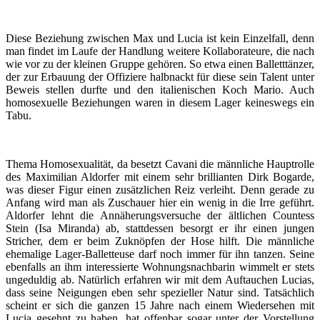
Diese Beziehung zwischen Max und Lucia ist kein Einzelfall, denn
man findet im Laufe der Handlung weitere Kollaborateure, die nach
wie vor zu der kleinen Gruppe gehören. So etwa einen Balletttänzer,
der zur Erbauung der Offiziere halbnackt für diese sein Talent unter
Beweis stellen durfte und den italienischen Koch Mario. Auch
homosexuelle Beziehungen waren in diesem Lager keineswegs ein
Tabu.
Thema Homosexualität, da besetzt Cavani die männliche Hauptrolle
des Maximilian Aldorfer mit einem sehr brillianten Dirk Bogarde,
was dieser Figur einen zusätzlichen Reiz verleiht. Denn gerade zu
Anfang wird man als Zuschauer hier ein wenig in die Irre geführt.
Aldorfer lehnt die Annäherungsversuche der ältlichen Countess
Stein (Isa Miranda) ab, stattdessen besorgt er ihr einen jungen
Stricher, dem er beim Zuknöpfen der Hose hilft. Die männliche
ehemalige Lager-Balletteuse darf noch immer für ihn tanzen. Seine
ebenfalls an ihm interessierte Wohnungsnachbarin wimmelt er stets
ungeduldig ab. Natürlich erfahren wir mit dem Auftauchen Lucias,
dass seine Neigungen eben sehr spezieller Natur sind. Tatsächlich
scheint er sich die ganzen 15 Jahre nach einem Wiedersehen mit
Lucia gesehnt zu haben, hat offenbar sogar unter der Vorstellung