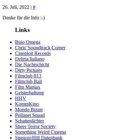
26. Juli, 2022 |
#
Danke für die Info :-)
Links
Buio Omega
Chris' Soundtrack Corner
Cineploit Records
Deliria Italiano
Die Nachtschicht
Dirty Pictures
Filmclub 813
Filmclub Bali
Film Maniax
Geisterhaltung
HHV
KommKino
Mondo Bizarr
Pollanet Squad
Schattenlichter
Sheer Terror Society
Something Weird Cinema
Spencer/Hill Datenbank