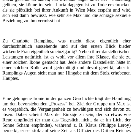
gelitten, sie könne tot sein. Lucia dagegen ist zu Tode erschrocken
als sie plötzlich bei ihrer Ankunft in Wien Max erspäht und wird
sich erst dann bewusst, wie sehr sie Max und die schräge sexuelle
Beziehung zu ihm vermisst hat.
Zu Charlotte Rampling, was macht diese eigentlich eher
durchschnittlich aussehende und auf den ersten Blick bieder
wirkende Frau eigentlich so einzigartig? Neben ihrer darstellerischen
Leistungen natürlich, ist es wohl vor allem ihre Klasse, die sie zu
einer solchen Ikone gemacht hat. Jede andere Darstellerin hätte in
einer solchen Rolle wohl gedemütigt und devot gewirkt, aber in
Ramplings Augen sieht man nur Hingabe mit dem Stolz erhobenen
Hauptes.
Eine gelungene Ironie in der ganzen Geschichte trägt die Handlung
um den bevorstehenden „Prozess“ bei. Ziel der Gruppe um Max ist
es vorgeblich, die Vergangenheit zu bewältigen und sich davon zu
lösen. Dabei scheint Max der Einzige zu sein, der so etwas wie
Reue empfindet (er mag das Tageslicht nicht, da er im Licht der
Sonne Scham empfindet), während z. B. Klaus (Philippe Leroy)
bemerkt, er sei stolz auf seine Zeit als Offizier des Dritten Reiches