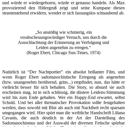
und würde er wiedergeboren, würde er genauso handeln. Als Max
provozierend den Hitlergruß zeigt und seine Kumpane diesen
strammstehend erwidern, wendet er sich fassungslos schnaubend ab.
„So anstößig wie schmierig, ein
verabscheuungswürdiger Versuch, uns durch die
Ausschlachtung der Erinnerung an Verfolgung und
Leiden angenehm zu erregen.“
(Roger Ebert, Chicago Sun-Times, 1974)
Natürlich ist “Der Nachtportier” ein absolut brillanter Film, und
wenn Roger Ebert sadomasochistische Erregung als angenehm
(bzw. unangenehm berührend, grins...) empfindet, nun, das hätte er
vielleicht besser für sich behalten. Die Story, so absurd sie auch
erscheinen mag, ist in sich schlüssig, die düstere Leidens-Stimmung
wird bis zum Ende gehalten. Wer ein Happy-End erwartet, selbst
Schuld. Und bei aller thematischer Provokation sollte festgehalten
werden, dass sowohl mit Blut als auch mit Nacktheit recht sparsam
umgegangen wird. Hier spürt man die weibliche Handschrift Liliana
Cavanis, die auch deutlich in der Art der Darstellung des
Sadomasochismus und der Auswahl der diversen Fetische spürbar