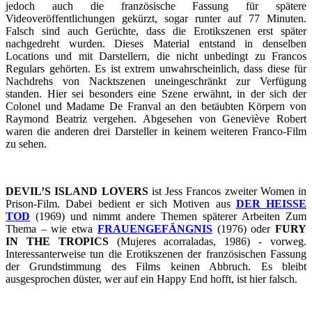
jedoch auch die französische Fassung für spätere
Videoveröffentlichungen gekürzt, sogar runter auf 77 Minuten.
Falsch sind auch Gerüchte, dass die Erotikszenen erst später
nachgedreht wurden. Dieses Material entstand in denselben
Locations und mit Darstellern, die nicht unbedingt zu Francos
Regulars gehörten. Es ist extrem unwahrscheinlich, dass diese für
Nachdrehs von Nacktszenen uneingeschränkt zur Verfügung
standen. Hier sei besonders eine Szene erwähnt, in der sich der
Colonel und Madame De Franval an den betäubten Körpern von
Raymond Beatriz vergehen. Abgesehen von Geneviève Robert
waren die anderen drei Darsteller in keinem weiteren Franco-Film
zu sehen.
DEVIL’S ISLAND LOVERS
ist Jess Francos zweiter Women in
Prison-Film. Dabei bedient er sich Motiven aus
DER HEISSE
TOD
(1969) und nimmt andere Themen späterer Arbeiten Zum
Thema – wie etwa
FRAUENGEFÄNGNIS
(1976) oder
FURY
IN THE TROPICS
(Mujeres acorraladas, 1986) - vorweg.
Interessanterweise tun die Erotikszenen der französischen Fassung
der Grundstimmung des Films keinen Abbruch. Es bleibt
ausgesprochen düster, wer auf ein Happy End hofft, ist hier falsch.