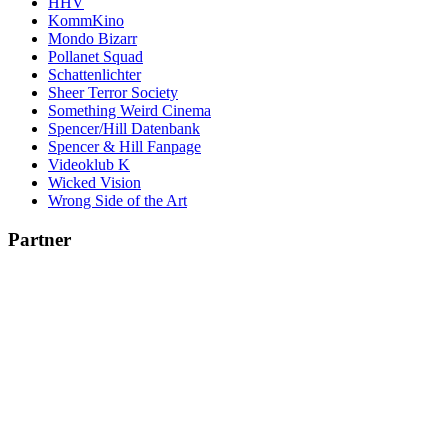
HHV
KommKino
Mondo Bizarr
Pollanet Squad
Schattenlichter
Sheer Terror Society
Something Weird Cinema
Spencer/Hill Datenbank
Spencer & Hill Fanpage
Videoklub K
Wicked Vision
Wrong Side of the Art
Partner