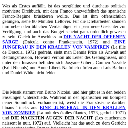
Was als Erstes auffällt, ist das sorgfältige und durchaus politisch
motivierte Drehbuch, mit dem Franco unzweifelhaft das spanische
Franco-Regime brüskieren wollte. Das ist ihm offensichtlich
gelungen, siehe 80 Minuten Leftover. Für die Dreharbeiten standen
ihm neben den üblichen Verdächtigen ein paar neue Gesichter zur
Verfügung, und auch das Budget scheint ganz ordentlich gewesen
zu sein. Gleich im Anschluss an
DIE NACHT DER OFFENEN
SÄRGE
(Drácula contra Frankenstein, 1972) und
EINE
JUNGFRAU IN DEN KRALLEN VON VAMPIREN
(La fille
de Dracula, 1972) gedreht, sieht man Dennis Price als Anwalt auf
Rettungsmission, Howard Vernon als Leiter des Gefängnisses, und
unter den Insassen befinden sich Josyane Gibert, Carmen Yazalde
(Britt Nichols) und Anne Libert. Natürlich dürfen auch Luis Barboo
und Daniel White nicht fehlen.
Die Musik stammt von Bruno Nicolai, und hier gibt es in den beiden
Fassungen Unterschiede. Während in der Spanischen ein komplett
neuer Soundtrack vorhanden ist, weist die Französische darüber
hinaus Tracks aus
EINE JUNGFRAU IN DEN KRALLEN
VON ZOMBIES
(La nuit des étoiles filantes, 1973, gedreht 1971)
und
DIE NACKTEN AUGEN DER NACHT
(Les cauchemars
naissent la nuit, 1972) auf. Vielleicht hat das auch zu dem Gerücht