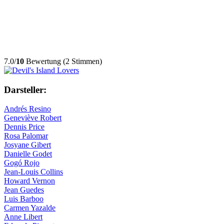
7.0/
10
Bewertung (2 Stimmen)
Darsteller:
Andrés Resino
Geneviève Robert
Dennis Price
Rosa Palomar
Josyane Gibert
Danielle Godet
Gogó Rojo
Jean-Louis Collins
Howard Vernon
Jean Guedes
Luis Barboo
Carmen Yazalde
Anne Libert