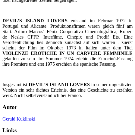
über nachgedrehte Szenen beigetragen.
DEVIL’S ISLAND LOVERS
entstand im Februar 1972 in
Portugal und Alicante. Produktionsfirmen waren gleich fünf am
Start: Arturo Marcos‘ Fénix Cooperativa Cinematográfica, Robert
de Nesles CFFP, Interfilme, Cinépix und Prodif Ets. Eine
Veröffentlichung lies dennoch zunächst auf sich warten - zuerst
scheint der Film im Oktober 1973 in Italien unter dem Titel
VIOLENZE EROTICHE IN UN CARVERE FEMMINILE
gelaufen zu sein. Im Sommer 1974 erlebte die Eurociné-Fassung
ihre Premiere und erst 1975 erschien die spanische Fassung.
Insgesamt ist
DEVIL’S ISLAND LOVERS
in seiner ungekürzten
Version ein sehr dichtes Erlebnis, das eine Geschichte zu erzählen
weiß. Nicht selbstverständlich bei Franco.
Autor
Gerald Kuklinski
Links