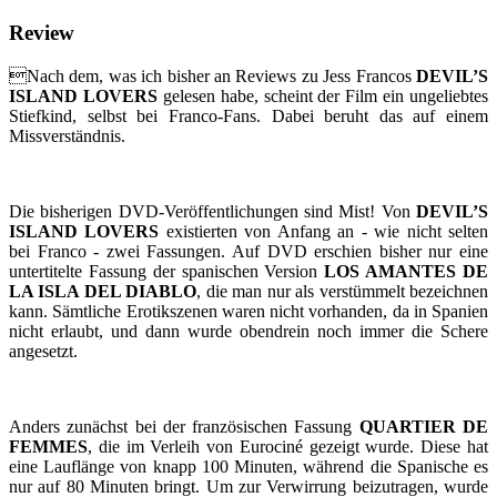
Review
Nach dem, was ich bisher an Reviews zu Jess Francos
DEVIL’S
ISLAND LOVERS
gelesen habe, scheint der Film ein ungeliebtes
Stiefkind, selbst bei Franco-Fans. Dabei beruht das auf einem
Missverständnis.
Die bisherigen DVD-Veröffentlichungen sind Mist! Von
DEVIL’S
ISLAND LOVERS
existierten von Anfang an - wie nicht selten
bei Franco - zwei Fassungen. Auf DVD erschien bisher nur eine
untertitelte Fassung der spanischen Version
LOS AMANTES DE
LA ISLA DEL DIABLO
, die man nur als verstümmelt bezeichnen
kann. Sämtliche Erotikszenen waren nicht vorhanden, da in Spanien
nicht erlaubt, und dann wurde obendrein noch immer die Schere
angesetzt.
Anders zunächst bei der französischen Fassung
QUARTIER DE
FEMMES
, die im Verleih von Eurociné gezeigt wurde. Diese hat
eine Lauflänge von knapp 100 Minuten, während die Spanische es
nur auf 80 Minuten bringt. Um zur Verwirrung beizutragen, wurde