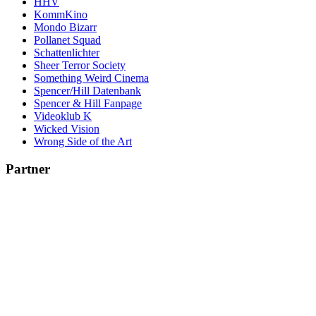
HHV
KommKino
Mondo Bizarr
Pollanet Squad
Schattenlichter
Sheer Terror Society
Something Weird Cinema
Spencer/Hill Datenbank
Spencer & Hill Fanpage
Videoklub K
Wicked Vision
Wrong Side of the Art
Partner