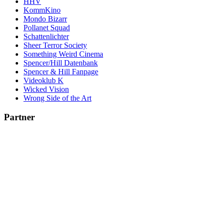
HHV
KommKino
Mondo Bizarr
Pollanet Squad
Schattenlichter
Sheer Terror Society
Something Weird Cinema
Spencer/Hill Datenbank
Spencer & Hill Fanpage
Videoklub K
Wicked Vision
Wrong Side of the Art
Partner