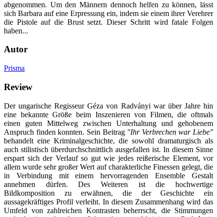
abgenommen. Um den Männern dennoch helfen zu können, lässt
sich Barbara auf eine Erpressung ein, indem sie einem ihrer Verehrer
die Pistole auf die Brust setzt. Dieser Schritt wird fatale Folgen
haben...
Autor
Prisma
Review
Der ungarische Regisseur Géza von Radványi war über Jahre hin
eine bekannte Größe beim Inszenieren von Filmen, die oftmals
einen guten Mittelweg zwischen Unterhaltung und gehobenem
Anspruch finden konnten. Sein Beitrag
"Ihr Verbrechen war Liebe"
behandelt eine Kriminalgeschichte, die sowohl dramaturgisch als
auch stilistisch überdurchschnittlich ausgefallen ist. In diesem Sinne
erspart sich der Verlauf so gut wie jedes reißerische Element, vor
allem wurde sehr großer Wert auf charakterliche Finessen gelegt, die
in Verbindung mit einem hervorragenden Ensemble Gestalt
annehmen dürfen. Des Weiteren ist die hochwertige
Bildkomposition zu erwähnen, die der Geschichte ein
aussagekräftiges Profil verleiht. In diesem Zusammenhang wird das
Umfeld von zahlreichen Kontrasten beherrscht, die Stimmungen