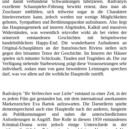
und damit verbundene Schwankungen fabrizieren. Radványis
exzellente Schauspieler-Führung bewirkt erneut, dass man als
Zuschauer mitfühlen, sich teilweise sogar in die Charaktere
hineinversetzen kann, jedoch werden nur wenige Möglichkeiten
geboten, Sympathien und Berührungspunkte aufzubauen. Also liegt
das Hauptaugenmerk auf inneren Abgründen, Kalkül und massiven
Widerständen, was wesentlich reizvoller wirkt als bei vielen der
seinerzeit entstandenen Geschichten mit beispielsweise
handelsüblichem Happy-End. Die wunderbaren Aufnahmen an
Original-Schauplätzen an der französischen Riviera stellen sich
gegen den brisanten Tenor der Geschichte. Im Inneren der Häuser
spielen sich mitunter Schicksale, Tiraden und Tragödien ab. Die zur
Verfügung stehende Starbesetzung prägt diese Voraussetzungen sehr
individuell, sodass man von ganz besonderen Leistungen sprechen
darf, was vor allem auf die weibliche Hauptrolle zutrifft.
Radványis
"Ihr Verbrechen war Liebe"
entstand zu einer Zeit, in der
es jedem Film gut gestanden hat, mit dem international anerkannten
Markenzeichen Eva Bartok aufzuwarten. Die Darstellerin spielte
dementsprechend auch eine Hauptrolle nach der anderen, fungierte
als Publikumsmagnet und nahm die unterschiedlichsten
Anforderungen in Angriff. Ihre Rolle in diesem 1959 entstandenen
Kriminal-Drama weist jedoch einige Unterschiede in der