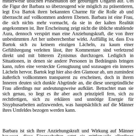
mittlerweile üblichen Präsentation der gebürtigen Ungarin auf. Um
die Figur der Barbara so überzeugend wie möglich zu präsentieren,
legt Eva Bartok ihren bekannten Charme für die Rolle ab und
überrascht auf vollkommen anderen Ebenen. Barbara ist eine Frau,
die sich nichts mehr vormacht, da sie in der kalten Realität
angekommen ist. Ihre Erscheinung zeigt nicht die übliche strahlende
Aura, dennoch verspürt man eine Anziehungskraft, die von ihrer
unbestimmten Art her unberechenbar wirkt. Auffällig ist, dass Eva
Bartok sich zu keinem einzigen Lächeln, zu kaum einer
Gefühlsregung verleiten lässt, ihre Kommentare sind verletzend
direkt und mit bitterem Zynismus durchzogen. Lediglich in
Situationen, in denen sie andere Personen in Bedrängnis bringen
kann, rufen eine versteckte Genugtuung und sozusagen ein inneres
Lächeln hervor. Bartok legt hier also den Glamour ab, um zumindest
äußerlich vollkommen transparent zu erscheinen, doch in ihrem
Inneren deuten sich dunkle Abgründe an, die diese unergründliche
Frau allerdings nur andeutungsweise aufklärt. Betrachtet man sie
sich genau, so liegt es ihr aber auch prinzipiell fern, sich zu
rechtfertigen, sich zu erklären und unnötige Energie für
Sisyphusarbeiten aufzuwenden, was hauptsächlich auf die Männer
ihres Umfeldes bezogen werden kann.
Barbara ist sich ihrer Anziehungskraft und Wirkung auf Männer