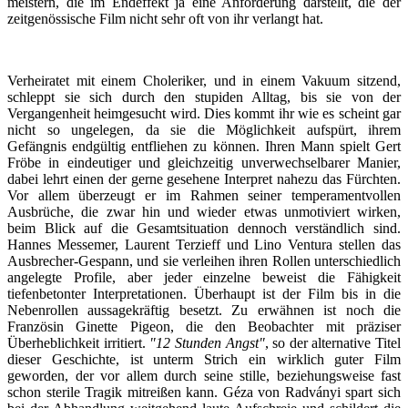
meistern, die im Endeffekt ja eine Anforderung darstellt, die der
zeitgenössische Film nicht sehr oft von ihr verlangt hat.
Verheiratet mit einem Choleriker, und in einem Vakuum sitzend,
schleppt sie sich durch den stupiden Alltag, bis sie von der
Vergangenheit heimgesucht wird. Dies kommt ihr wie es scheint gar
nicht so ungelegen, da sie die Möglichkeit aufspürt, ihrem
Gefängnis endgültig entfliehen zu können. Ihren Mann spielt Gert
Fröbe in eindeutiger und gleichzeitig unverwechselbarer Manier,
dabei lehrt einen der gerne gesehene Interpret nahezu das Fürchten.
Vor allem überzeugt er im Rahmen seiner temperamentvollen
Ausbrüche, die zwar hin und wieder etwas unmotiviert wirken,
beim Blick auf die Gesamtsituation dennoch verständlich sind.
Hannes Messemer, Laurent Terzieff und Lino Ventura stellen das
Ausbrecher-Gespann, und sie verleihen ihren Rollen unterschiedlich
angelegte Profile, aber jeder einzelne beweist die Fähigkeit
tiefenbetonter Interpretationen. Überhaupt ist der Film bis in die
Nebenrollen aussagekräftig besetzt. Zu erwähnen ist noch die
Französin Ginette Pigeon, die den Beobachter mit präziser
Überheblichkeit irritiert.
"12 Stunden Angst"
, so der alternative Titel
dieser Geschichte, ist unterm Strich ein wirklich guter Film
geworden, der vor allem durch seine stille, beziehungsweise fast
schon sterile Tragik mitreißen kann. Géza von Radványi spart sich