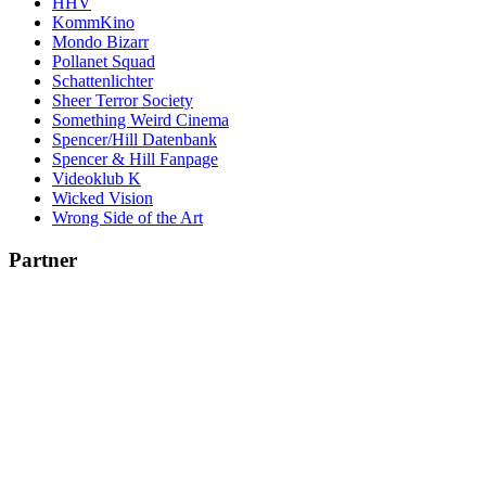
HHV
KommKino
Mondo Bizarr
Pollanet Squad
Schattenlichter
Sheer Terror Society
Something Weird Cinema
Spencer/Hill Datenbank
Spencer & Hill Fanpage
Videoklub K
Wicked Vision
Wrong Side of the Art
Partner