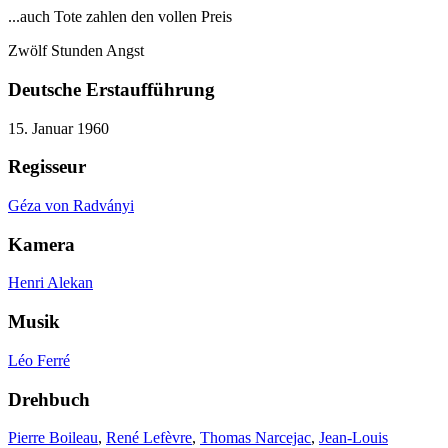
...auch Tote zahlen den vollen Preis
Zwölf Stunden Angst
Deutsche Erstaufführung
15. Januar 1960
Regisseur
Géza von Radványi
Kamera
Henri Alekan
Musik
Léo Ferré
Drehbuch
Pierre Boileau
,
René Lefèvre
,
Thomas Narcejac
,
Jean-Louis