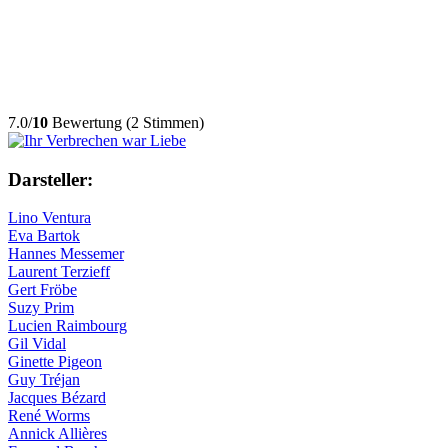
7.0/
10
Bewertung (2 Stimmen)
Darsteller:
Lino Ventura
Eva Bartok
Hannes Messemer
Laurent Terzieff
Gert Fröbe
Suzy Prim
Lucien Raimbourg
Gil Vidal
Ginette Pigeon
Guy Tréjan
Jacques Bézard
René Worms
Annick Allières