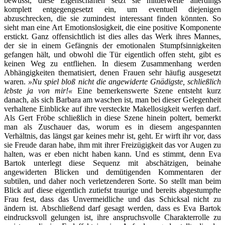
bewusst, diese Eigenschaften setzt sie mittlerweile allerdings
komplett entgegengesetzt ein, um eventuell diejenigen
abzuschrecken, die sie zumindest interessant finden könnten. So
sieht man eine Art Emotionslosigkeit, die eine positive Komponente
erstickt. Ganz offensichtlich ist dies alles das Werk ihres Mannes,
der sie in einem Gefängnis der emotionalen Stumpfsinnigkeiten
gefangen hält, und obwohl die Tür eigentlich offen steht, gibt es
keinen Weg zu entfliehen. In diesem Zusammenhang werden
Abhängigkeiten thematisiert, denen Frauen sehr häufig ausgesetzt
waren.
»Nu spiel bloß nicht die angewiderte Gnädigste, schließlich
lebste ja von mir!«
Eine bemerkenswerte Szene entsteht kurz
danach, als sich Barbara am waschen ist, man bei dieser Gelegenheit
verhaltene Einblicke auf ihre versteckte Makellosigkeit werfen darf.
Als Gert Fröbe schließlich in diese Szene hinein poltert, bemerkt
man als Zuschauer das, worum es in diesem angespannten
Verhältnis, das längst gar keines mehr ist, geht. Er wirft ihr vor, dass
sie Freude daran habe, ihm mit ihrer Freizügigkeit das vor Augen zu
halten, was er eben nicht haben kann. Und es stimmt, denn Eva
Bartok unterlegt diese Sequenz mit abschätzigen, beinahe
angewiderten Blicken und demütigenden Kommentaren der
subtilen, und daher noch verletzenderen Sorte. So stellt man beim
Blick auf diese eigentlich zutiefst traurige und bereits abgestumpfte
Frau fest, dass das Unvermeidliche und das Schicksal nicht zu
ändern ist. Abschließend darf gesagt werden, dass es Eva Bartok
eindrucksvoll gelungen ist, ihre anspruchsvolle Charakterrolle zu