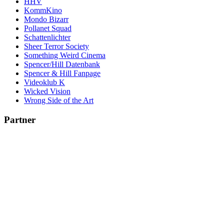
HHV
KommKino
Mondo Bizarr
Pollanet Squad
Schattenlichter
Sheer Terror Society
Something Weird Cinema
Spencer/Hill Datenbank
Spencer & Hill Fanpage
Videoklub K
Wicked Vision
Wrong Side of the Art
Partner