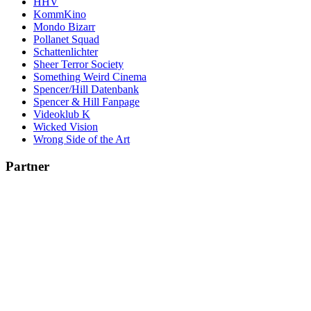
HHV
KommKino
Mondo Bizarr
Pollanet Squad
Schattenlichter
Sheer Terror Society
Something Weird Cinema
Spencer/Hill Datenbank
Spencer & Hill Fanpage
Videoklub K
Wicked Vision
Wrong Side of the Art
Partner