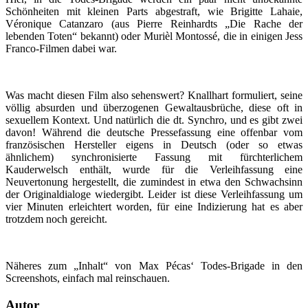
Schönheiten mit kleinen Parts abgestraft, wie Brigitte Lahaie,
Véronique Catanzaro (aus Pierre Reinhardts „Die Rache der
lebenden Toten“ bekannt) oder Murièl Montossé, die in einigen Jess
Franco-Filmen dabei war.
Was macht diesen Film also sehenswert? Knallhart formuliert, seine
völlig absurden und überzogenen Gewaltausbrüche, diese oft in
sexuellem Kontext. Und natürlich die dt. Synchro, und es gibt zwei
davon! Während die deutsche Pressefassung eine offenbar vom
französischen Hersteller eigens in Deutsch (oder so etwas
ähnlichem) synchronisierte Fassung mit fürchterlichem
Kauderwelsch enthält, wurde für die Verleihfassung eine
Neuvertonung hergestellt, die zumindest in etwa den Schwachsinn
der Originaldialoge wiedergibt. Leider ist diese Verleihfassung um
vier Minuten erleichtert worden, für eine Indizierung hat es aber
trotzdem noch gereicht.
Näheres zum „Inhalt“ von Max Pécas‘ Todes-Brigade in den
Screenshots, einfach mal reinschauen.
Autor