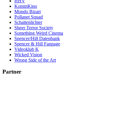
HHV
KommKino
Mondo Bizarr
Pollanet Squad
Schattenlichter
Sheer Terror Society
Something Weird Cinema
Spencer/Hill Datenbank
Spencer & Hill Fanpage
Videoklub K
Wicked Vision
Wrong Side of the Art
Partner