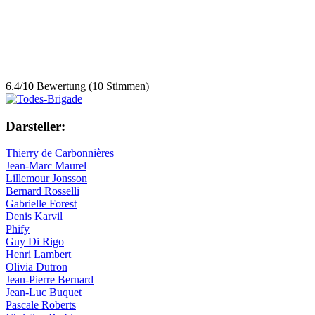
6.4/
10
Bewertung (10 Stimmen)
Darsteller:
Thierry de Carbonnières
Jean-Marc Maurel
Lillemour Jonsson
Bernard Rosselli
Gabrielle Forest
Denis Karvil
Phify
Guy Di Rigo
Henri Lambert
Olivia Dutron
Jean-Pierre Bernard
Jean-Luc Buquet
Pascale Roberts