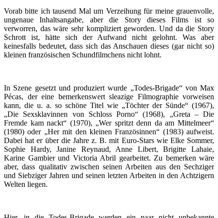
Vorab bitte ich tausend Mal um Verzeihung für meine grauenvolle,
ungenaue Inhaltsangabe, aber die Story dieses Films ist so
verworren, das wäre sehr kompliziert geworden. Und da die Story
Schrott ist, hätte sich der Aufwand nicht gelohnt. Was aber
keinesfalls bedeutet, dass sich das Anschauen dieses (gar nicht so)
kleinen französischen Schundfilmchens nicht lohnt.
In Szene gesetzt und produziert wurde „Todes-Brigade“ von Max
Pécas, der eine bemerkenswert sleazige Filmographie vorweisen
kann, die u. a. so schöne Titel wie „Töchter der Sünde“ (1967),
„Die Sexsklavinnen von Schloss Porno“ (1968), „Greta – Die
Fremde kam nackt“ (1970), „Wer spritzt denn da am Mittelmeer“
(1980) oder „Her mit den kleinen Französinnen“ (1983) aufweist.
Dabei hat er über die Jahre z. B. mit Euro-Stars wie Elke Sommer,
Sophie Hardy, Janine Reynaud, Anne Libert, Brigitte Lahaie,
Karine Gambier und Victoria Abril gearbeitet. Zu bemerken wäre
aber, dass qualitativ zwischen seinen Arbeiten aus den Sechziger
und Siebziger Jahren und seinen letzten Arbeiten in den Achtzigern
Welten liegen.
Hier, in die Todes-Brigade werden ein paar nicht unbekannte