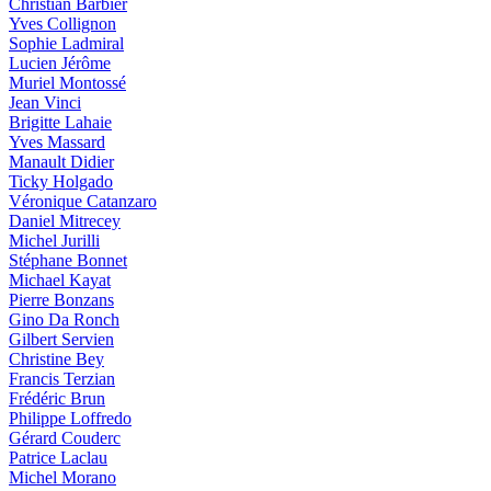
Christian Barbier
Yves Collignon
Sophie Ladmiral
Lucien Jérôme
Muriel Montossé
Jean Vinci
Brigitte Lahaie
Yves Massard
Manault Didier
Ticky Holgado
Véronique Catanzaro
Daniel Mitrecey
Michel Jurilli
Stéphane Bonnet
Michael Kayat
Pierre Bonzans
Gino Da Ronch
Gilbert Servien
Christine Bey
Francis Terzian
Frédéric Brun
Philippe Loffredo
Gérard Couderc
Patrice Laclau
Michel Morano