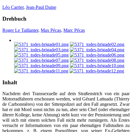
Léo Carrier
,
Jean-Paul Daine
Drehbuch
Roger Le Taillanter
,
Max Pécas
,
Marc Pécas
Inhalt
Nachdem drei Transsexuelle auf dem Straßenstrich von ein paar
Motorradfahrern erschossen werden, wird Gérard Lattuada (Thierry
de Carbonnières) von der Sittenpolizei auf den Fall angesetzt. Zwar
hat er mit Mord sonst nichts zu tun, aber sein Chef (oder ehemaliger
älterer Kollege, keine Ahnung) steht kurz vor der Pensionierung und
will sich mit einem solchen Fall nicht mehr rumärgern. Als Erstes
versucht er Informationen von ein paar ehemaligen Fallstudien zu
bekommen, z. B. einem Pornofilmer, von seiner Ex-Geliebten