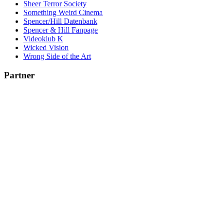
Sheer Terror Society
Something Weird Cinema
Spencer/Hill Datenbank
Spencer & Hill Fanpage
Videoklub K
Wicked Vision
Wrong Side of the Art
Partner