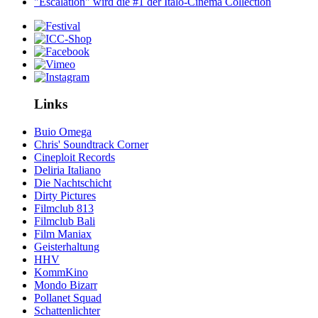
"Escalation" wird die #1 der Italo-Cinema Collection
Links
Buio Omega
Chris' Soundtrack Corner
Cineploit Records
Deliria Italiano
Die Nachtschicht
Dirty Pictures
Filmclub 813
Filmclub Bali
Film Maniax
Geisterhaltung
HHV
KommKino
Mondo Bizarr
Pollanet Squad
Schattenlichter