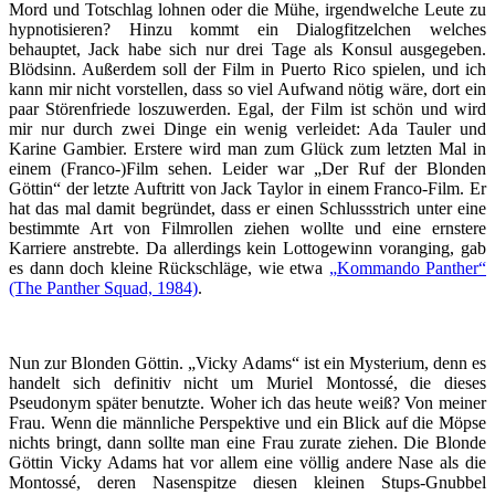
Mord und Totschlag lohnen oder die Mühe, irgendwelche Leute zu
hypnotisieren? Hinzu kommt ein Dialogfitzelchen welches
behauptet, Jack habe sich nur drei Tage als Konsul ausgegeben.
Blödsinn. Außerdem soll der Film in Puerto Rico spielen, und ich
kann mir nicht vorstellen, dass so viel Aufwand nötig wäre, dort ein
paar Störenfriede loszuwerden. Egal, der Film ist schön und wird
mir nur durch zwei Dinge ein wenig verleidet: Ada Tauler und
Karine Gambier. Erstere wird man zum Glück zum letzten Mal in
einem (Franco-)Film sehen. Leider war „Der Ruf der Blonden
Göttin“ der letzte Auftritt von Jack Taylor in einem Franco-Film. Er
hat das mal damit begründet, dass er einen Schlussstrich unter eine
bestimmte Art von Filmrollen ziehen wollte und eine ernstere
Karriere anstrebte. Da allerdings kein Lottogewinn voranging, gab
es dann doch kleine Rückschläge, wie etwa
„Kommando Panther“
(The Panther Squad, 1984)
.
Nun zur Blonden Göttin. „Vicky Adams“ ist ein Mysterium, denn es
handelt sich definitiv nicht um Muriel Montossé, die dieses
Pseudonym später benutzte. Woher ich das heute weiß? Von meiner
Frau. Wenn die männliche Perspektive und ein Blick auf die Möpse
nichts bringt, dann sollte man eine Frau zurate ziehen. Die Blonde
Göttin Vicky Adams hat vor allem eine völlig andere Nase als die
Montossé, deren Nasenspitze diesen kleinen Stups-Gnubbel