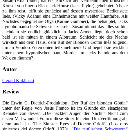
Susan (Ada Tauler) hat erst kürzlich den vermeintlichen britischen
Konsul von Puerto Rico Jack House (Jack Taylor) geheiratet. Als sie
zu ihm reist, trifft sie zunächst auf dessen mysteriöse Bedienstete
Inès, (Vicky Adams) eine Einheimische mit weißer Hautfarbe. Als
Nächstes begegnet sie Olga (Karine Gambier), die behauptet, Jacks
nymphomanische Schwester zu sein. Susan nimmt das alles so hin,
nachdem sie endlich glücklich in Jacks Armen liegt, doch schon
bald ist sie mitten in einem Albtraum. Schleicht sie des Nachts
wirklich aus dem Haus, dem Ruf der Blonden Göttin Inès folgend,
um an Voodoo-Zeremonien teilzunehmen? Und begeht sie wirklich
unter einem hypnotischen bann Morde, um Jacks Feinde aus dem
Weg zu räumen?
Autor
Gerald Kuklinski
Review
Die Erwin C. Dietrich-Produktion „Der Ruf der blonden Göttin“
unter der Regie von Jesús Franco ist im Grunde ein sleazigeres
Remake von dessen „Die nackten Augen der Nacht.“ Nicht zum
ersten Mal wandelt Franco diese Story für eine Um-Verfilmung ab,
denn auch in „The Sinister Eyes of Doctor Orloff“ (Los ojos
siniestros del doctor Orloff, 1973),
"Die teuflischen Schwestern“