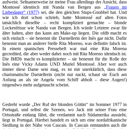
aufweist. Seltsamerweise ist meine Frau allerdings der Ansicht, dass
Montossé identisch mit Nanda van Bergen aus
„Frauen im
Liebeslager“ (1977)
sei, die den gleichen Stups-Gnubbel hat. Und
wie ich dort schon schrieb, hatte Montossé auf alten Fotos
tatsächlich dieselbe – recht kompliziert gemachte – blonde
Lockenfrisur wie Nanda van Bergen. Ich würde Letztere zwar für
älter halten, aber das kann am Make-up liegen. Die ofdb macht es
sich einfach – sie benennt die Darstellerin der Inès gar nicht. Dafür
benennt man an anderer Stelle Rita Moreno, was definitiv falsch ist.
In einem spanischen Presseheft war mal eine Rita Morena
gecredited, die aber weder dabei noch mit Rita Moreno identisch ist.
Die IMDb macht es komplizierter – sie benennt für die Rolle der
Inès eine Vicky Adams UND Muriel Montossé. Aber wer auch
immer diese Dame sein mag, es ist mir unerklärlich, dass diese
charismatische Darstellerin (nicht nur nackt, schaut sie Euch am
Anfang an als sie Angela vom Schiff abholt – diese Augen!)
nirgendwo mehr aufgetaucht scheint.
Gedreht wurde „Der Ruf der blonden Göttin“ im Sommer 1977 in
Portugal, und selbst die Szenen, wo Jack mit seiner Frau eine
Ortsstraße entlang fährt, die verdammt nach Südamerika aussieht,
liegt in Portugal. Hierbei handelt es sich um eine nordafrikanische
Siedlung in der Nähe von Cascais. In Cascais entstanden auch die