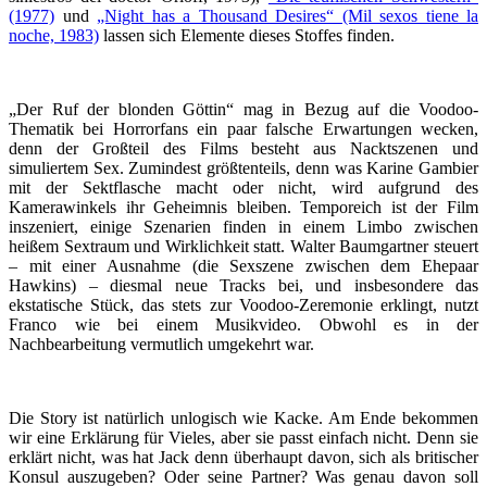
(1977)
und
„Night has a Thousand Desires“ (Mil sexos tiene la
noche, 1983)
lassen sich Elemente dieses Stoffes finden.
„Der Ruf der blonden Göttin“ mag in Bezug auf die Voodoo-
Thematik bei Horrorfans ein paar falsche Erwartungen wecken,
denn der Großteil des Films besteht aus Nacktszenen und
simuliertem Sex. Zumindest größtenteils, denn was Karine Gambier
mit der Sektflasche macht oder nicht, wird aufgrund des
Kamerawinkels ihr Geheimnis bleiben. Temporeich ist der Film
inszeniert, einige Szenarien finden in einem Limbo zwischen
heißem Sextraum und Wirklichkeit statt. Walter Baumgartner steuert
– mit einer Ausnahme (die Sexszene zwischen dem Ehepaar
Hawkins) – diesmal neue Tracks bei, und insbesondere das
ekstatische Stück, das stets zur Voodoo-Zeremonie erklingt, nutzt
Franco wie bei einem Musikvideo. Obwohl es in der
Nachbearbeitung vermutlich umgekehrt war.
Die Story ist natürlich unlogisch wie Kacke. Am Ende bekommen
wir eine Erklärung für Vieles, aber sie passt einfach nicht. Denn sie
erklärt nicht, was hat Jack denn überhaupt davon, sich als britischer
Konsul auszugeben? Oder seine Partner? Was genau davon soll