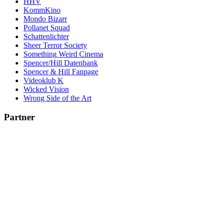
HHV
KommKino
Mondo Bizarr
Pollanet Squad
Schattenlichter
Sheer Terror Society
Something Weird Cinema
Spencer/Hill Datenbank
Spencer & Hill Fanpage
Videoklub K
Wicked Vision
Wrong Side of the Art
Partner