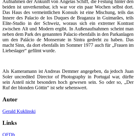
Aufnahmen der Ankunft von Angelas Schiff, die Festung hinter den
beiden ist unverkennbar, ich war vor ein paar Wochen selbst dort.
Das Haus des vermeintlichen Konsuls ist eine Mischung, teils das
Innere des Palacio de los Duques de Braganza in Guimarães, teils
Elite-Studio in der Schweiz, woraus sich ein extremer Kontrast
zwischen Alt und Modern ergibt. In Außenaufnahmen scheint man
neben dem Park des genannten Palacio ebenfalls in den Parkanlagen
um den Palácio de Monserrate in Sintra gedreht zu haben. Das
macht Sinn, da dort ebenfalls im Sommer 1977 auch für „Frauen im
Liebeslager“ gefilmt wurde.
Als Kameramann ist Andreas Demmer angegeben, da jedoch Juan
Soler uncredited Director of Photography in Portugal war, dürfte
sein Anteil nicht besonders hoch gewesen sein. So oder so, „Der
Ruf der blonden Göttin“ ist sehr sehenswert.
Autor
Gerald Kuklinski
Links
OFDb