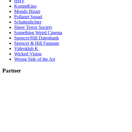
HHV
KommKino
Mondo Bizarr
Pollanet Squad
Schattenlichter
Sheer Terror Society
Something Weird Cinema
Spencer/Hill Datenbank
Spencer & Hill Fanpage
Videoklub K
Wicked Vision
Wrong Side of the Art
Partner