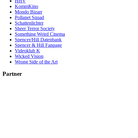
HHV
KommKino
Mondo Bizarr
Pollanet Squad
Schattenlichter
Sheer Terror Society
Something Weird Cinema
Spencer/Hill Datenbank
Spencer & Hill Fanpage
Videoklub K
Wicked Vision
Wrong Side of the Art
Partner