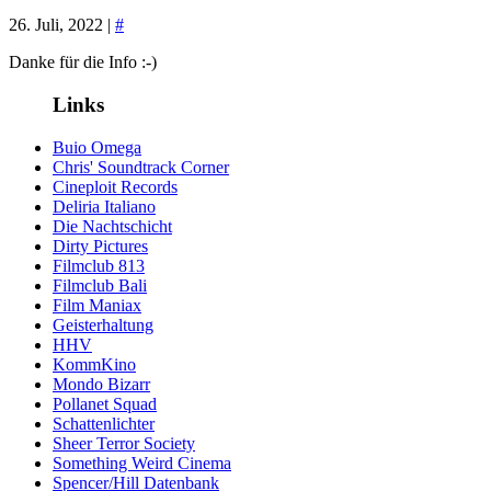
26. Juli, 2022 |
#
Danke für die Info :-)
Links
Buio Omega
Chris' Soundtrack Corner
Cineploit Records
Deliria Italiano
Die Nachtschicht
Dirty Pictures
Filmclub 813
Filmclub Bali
Film Maniax
Geisterhaltung
HHV
KommKino
Mondo Bizarr
Pollanet Squad
Schattenlichter
Sheer Terror Society
Something Weird Cinema
Spencer/Hill Datenbank