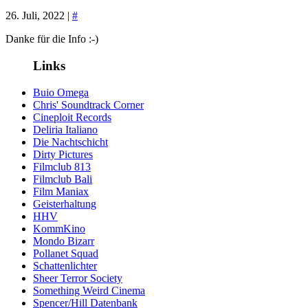
26. Juli, 2022 |
#
Danke für die Info :-)
Links
Buio Omega
Chris' Soundtrack Corner
Cineploit Records
Deliria Italiano
Die Nachtschicht
Dirty Pictures
Filmclub 813
Filmclub Bali
Film Maniax
Geisterhaltung
HHV
KommKino
Mondo Bizarr
Pollanet Squad
Schattenlichter
Sheer Terror Society
Something Weird Cinema
Spencer/Hill Datenbank