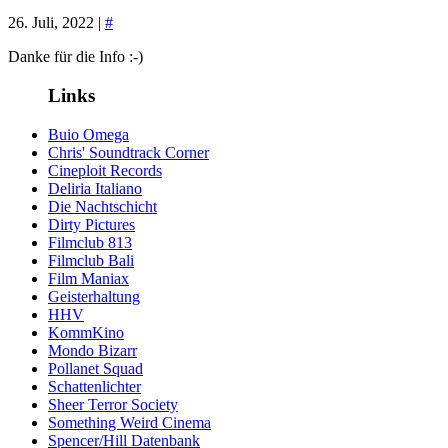
26. Juli, 2022 |
#
Danke für die Info :-)
Links
Buio Omega
Chris' Soundtrack Corner
Cineploit Records
Deliria Italiano
Die Nachtschicht
Dirty Pictures
Filmclub 813
Filmclub Bali
Film Maniax
Geisterhaltung
HHV
KommKino
Mondo Bizarr
Pollanet Squad
Schattenlichter
Sheer Terror Society
Something Weird Cinema
Spencer/Hill Datenbank