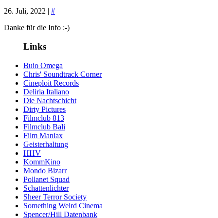
26. Juli, 2022 |
#
Danke für die Info :-)
Links
Buio Omega
Chris' Soundtrack Corner
Cineploit Records
Deliria Italiano
Die Nachtschicht
Dirty Pictures
Filmclub 813
Filmclub Bali
Film Maniax
Geisterhaltung
HHV
KommKino
Mondo Bizarr
Pollanet Squad
Schattenlichter
Sheer Terror Society
Something Weird Cinema
Spencer/Hill Datenbank