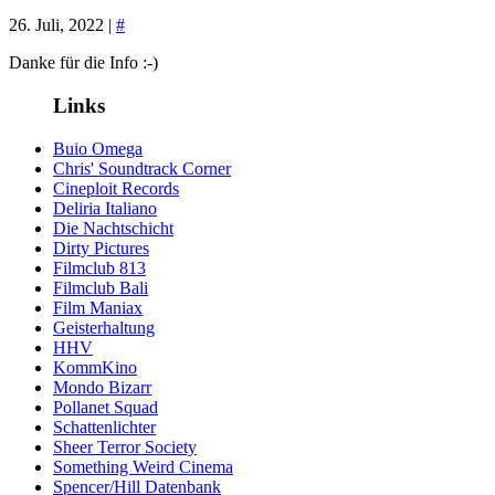
26. Juli, 2022 |
#
Danke für die Info :-)
Links
Buio Omega
Chris' Soundtrack Corner
Cineploit Records
Deliria Italiano
Die Nachtschicht
Dirty Pictures
Filmclub 813
Filmclub Bali
Film Maniax
Geisterhaltung
HHV
KommKino
Mondo Bizarr
Pollanet Squad
Schattenlichter
Sheer Terror Society
Something Weird Cinema
Spencer/Hill Datenbank