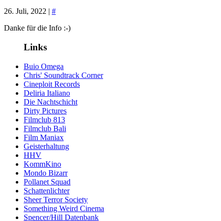
26. Juli, 2022 |
#
Danke für die Info :-)
Links
Buio Omega
Chris' Soundtrack Corner
Cineploit Records
Deliria Italiano
Die Nachtschicht
Dirty Pictures
Filmclub 813
Filmclub Bali
Film Maniax
Geisterhaltung
HHV
KommKino
Mondo Bizarr
Pollanet Squad
Schattenlichter
Sheer Terror Society
Something Weird Cinema
Spencer/Hill Datenbank