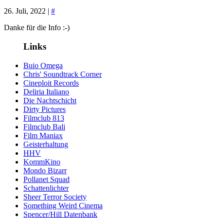
26. Juli, 2022 |
#
Danke für die Info :-)
Links
Buio Omega
Chris' Soundtrack Corner
Cineploit Records
Deliria Italiano
Die Nachtschicht
Dirty Pictures
Filmclub 813
Filmclub Bali
Film Maniax
Geisterhaltung
HHV
KommKino
Mondo Bizarr
Pollanet Squad
Schattenlichter
Sheer Terror Society
Something Weird Cinema
Spencer/Hill Datenbank