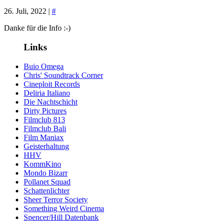
26. Juli, 2022 |
#
Danke für die Info :-)
Links
Buio Omega
Chris' Soundtrack Corner
Cineploit Records
Deliria Italiano
Die Nachtschicht
Dirty Pictures
Filmclub 813
Filmclub Bali
Film Maniax
Geisterhaltung
HHV
KommKino
Mondo Bizarr
Pollanet Squad
Schattenlichter
Sheer Terror Society
Something Weird Cinema
Spencer/Hill Datenbank