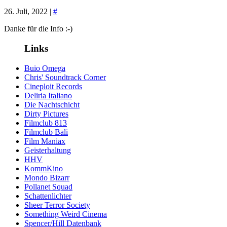
26. Juli, 2022 |
#
Danke für die Info :-)
Links
Buio Omega
Chris' Soundtrack Corner
Cineploit Records
Deliria Italiano
Die Nachtschicht
Dirty Pictures
Filmclub 813
Filmclub Bali
Film Maniax
Geisterhaltung
HHV
KommKino
Mondo Bizarr
Pollanet Squad
Schattenlichter
Sheer Terror Society
Something Weird Cinema
Spencer/Hill Datenbank