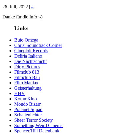
26. Juli, 2022 |
#
Danke für die Info :-)
Links
Buio Omega
Chris' Soundtrack Corner
Cineploit Records
Deliria Italiano
Die Nachtschicht
Dirty Pictures
Filmclub 813
Filmclub Bali
Film Maniax
Geisterhaltung
HHV
KommKino
Mondo Bizarr
Pollanet Squad
Schattenlichter
Sheer Terror Society
Something Weird Cinema
Spencer/Hill Datenbank