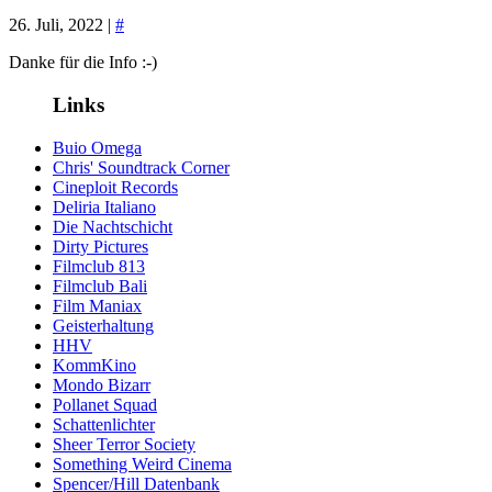
26. Juli, 2022 |
#
Danke für die Info :-)
Links
Buio Omega
Chris' Soundtrack Corner
Cineploit Records
Deliria Italiano
Die Nachtschicht
Dirty Pictures
Filmclub 813
Filmclub Bali
Film Maniax
Geisterhaltung
HHV
KommKino
Mondo Bizarr
Pollanet Squad
Schattenlichter
Sheer Terror Society
Something Weird Cinema
Spencer/Hill Datenbank