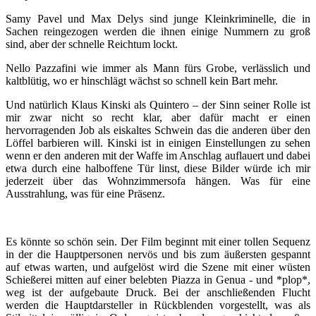
Samy Pavel und Max Delys sind junge Kleinkriminelle, die in
Sachen reingezogen werden die ihnen einige Nummern zu groß
sind, aber der schnelle Reichtum lockt.
Nello Pazzafini wie immer als Mann fürs Grobe, verlässlich und
kaltblütig, wo er hinschlägt wächst so schnell kein Bart mehr.
Und natürlich Klaus Kinski als Quintero – der Sinn seiner Rolle ist
mir zwar nicht so recht klar, aber dafür macht er einen
hervorragenden Job als eiskaltes Schwein das die anderen über den
Löffel barbieren will. Kinski ist in einigen Einstellungen zu sehen
wenn er den anderen mit der Waffe im Anschlag auflauert und dabei
etwa durch eine halboffene Tür linst, diese Bilder würde ich mir
jederzeit über das Wohnzimmersofa hängen. Was für eine
Ausstrahlung, was für eine Präsenz.
Es könnte so schön sein. Der Film beginnt mit einer tollen Sequenz
in der die Hauptpersonen nervös und bis zum äußersten gespannt
auf etwas warten, und aufgelöst wird die Szene mit einer wüsten
Schießerei mitten auf einer belebten Piazza in Genua - und *plop*,
weg ist der aufgebaute Druck. Bei der anschließenden Flucht
werden die Hauptdarsteller in Rückblenden vorgestellt, was als