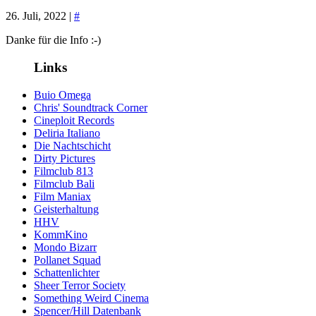
26. Juli, 2022 |
#
Danke für die Info :-)
Links
Buio Omega
Chris' Soundtrack Corner
Cineploit Records
Deliria Italiano
Die Nachtschicht
Dirty Pictures
Filmclub 813
Filmclub Bali
Film Maniax
Geisterhaltung
HHV
KommKino
Mondo Bizarr
Pollanet Squad
Schattenlichter
Sheer Terror Society
Something Weird Cinema
Spencer/Hill Datenbank