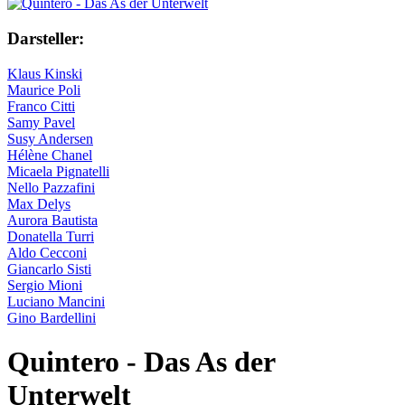
Darsteller:
Klaus Kinski
Maurice Poli
Franco Citti
Samy Pavel
Susy Andersen
Hélène Chanel
Micaela Pignatelli
Nello Pazzafini
Max Delys
Aurora Bautista
Donatella Turri
Aldo Cecconi
Giancarlo Sisti
Sergio Mioni
Luciano Mancini
Gino Bardellini
Quintero - Das As der
Unterwelt