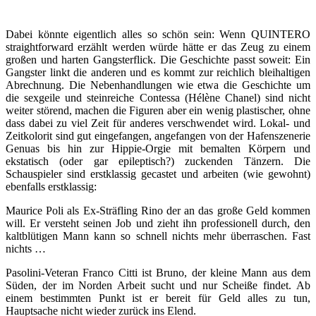
Dabei könnte eigentlich alles so schön sein: Wenn QUINTERO
straightforward erzählt werden würde hätte er das Zeug zu einem
großen und harten Gangsterflick. Die Geschichte passt soweit: Ein
Gangster linkt die anderen und es kommt zur reichlich bleihaltigen
Abrechnung. Die Nebenhandlungen wie etwa die Geschichte um
die sexgeile und steinreiche Contessa (Hélène Chanel) sind nicht
weiter störend, machen die Figuren aber ein wenig plastischer, ohne
dass dabei zu viel Zeit für anderes verschwendet wird. Lokal- und
Zeitkolorit sind gut eingefangen, angefangen von der Hafenszenerie
Genuas bis hin zur Hippie-Orgie mit bemalten Körpern und
ekstatisch (oder gar epileptisch?) zuckenden Tänzern. Die
Schauspieler sind erstklassig gecastet und arbeiten (wie gewohnt)
ebenfalls erstklassig:
Maurice Poli als Ex-Sträfling Rino der an das große Geld kommen
will. Er versteht seinen Job und zieht ihn professionell durch, den
kaltblütigen Mann kann so schnell nichts mehr überraschen. Fast
nichts …
Pasolini-Veteran Franco Citti ist Bruno, der kleine Mann aus dem
Süden, der im Norden Arbeit sucht und nur Scheiße findet. Ab
einem bestimmten Punkt ist er bereit für Geld alles zu tun,
Hauptsache nicht wieder zurück ins Elend.