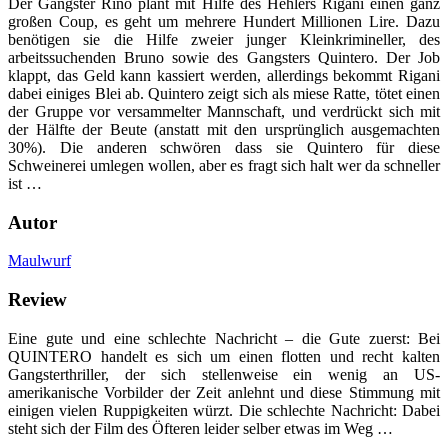
Der Gangster Rino plant mit Hilfe des Hehlers Rigani einen ganz
großen Coup, es geht um mehrere Hundert Millionen Lire. Dazu
benötigen sie die Hilfe zweier junger Kleinkrimineller, des
arbeitssuchenden Bruno sowie des Gangsters Quintero. Der Job
klappt, das Geld kann kassiert werden, allerdings bekommt Rigani
dabei einiges Blei ab. Quintero zeigt sich als miese Ratte, tötet einen
der Gruppe vor versammelter Mannschaft, und verdrückt sich mit
der Hälfte der Beute (anstatt mit den ursprünglich ausgemachten
30%). Die anderen schwören dass sie Quintero für diese
Schweinerei umlegen wollen, aber es fragt sich halt wer da schneller
ist …
Autor
Maulwurf
Review
Eine gute und eine schlechte Nachricht – die Gute zuerst: Bei
QUINTERO handelt es sich um einen flotten und recht kalten
Gangsterthriller, der sich stellenweise ein wenig an US-
amerikanische Vorbilder der Zeit anlehnt und diese Stimmung mit
einigen vielen Ruppigkeiten würzt. Die schlechte Nachricht: Dabei
steht sich der Film des Öfteren leider selber etwas im Weg …