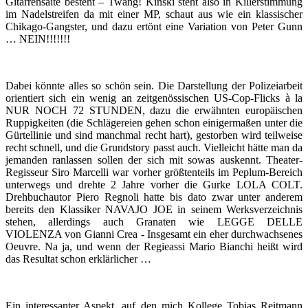
Gitarrensaite besteht – Twäng! Kinski steht also in Killerstimmung
im Nadelstreifen da mit einer MP, schaut aus wie ein klassischer
Chikago-Gangster, und dazu ertönt eine Variation von Peter Gunn
… NEIN!!!!!!!
Dabei könnte alles so schön sein. Die Darstellung der Polizeiarbeit
orientiert sich ein wenig an zeitgenössischen US-Cop-Flicks à la
NUR NOCH 72 STUNDEN, dazu die erwähnten europäischen
Ruppigkeiten (die Schlägereien gehen schon einigermaßen unter die
Gürtellinie und sind manchmal recht hart), gestorben wird teilweise
recht schnell, und die Grundstory passt auch. Vielleicht hätte man da
jemanden ranlassen sollen der sich mit sowas auskennt. Theater-
Regisseur Siro Marcelli war vorher größtenteils im Peplum-Bereich
unterwegs und drehte 2 Jahre vorher die Gurke LOLA COLT.
Drehbuchautor Piero Regnoli hatte bis dato zwar unter anderem
bereits den Klassiker NAVAJO JOE in seinem Werksverzeichnis
stehen, allerdings auch Granaten wie LEGGE DELLE
VIOLENZA von Gianni Crea - Insgesamt ein eher durchwachsenes
Oeuvre. Na ja, und wenn der Regieassi Mario Bianchi heißt wird
das Resultat schon erklärlicher …
Ein interessanter Aspekt, auf den mich Kollege Tobias Reitmann