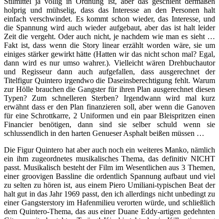
Stilmittel ja völlig in Ordnung ist, aber das geschieht dermaßen
holprig und mühselig, dass das Interesse an den Personen halt
einfach verschwindet. Es kommt schon wieder, das Interesse, und
die Spannung wird auch wieder aufgebaut, aber das ist halt leider
Zeit die vergeht. Oder auch nicht, je nachdem wie man es sieht …
Fakt ist, dass wenn die Story linear erzählt worden wäre, sie um
einiges stärker gewirkt hätte (Hatten wir das nicht schon mal? Egal,
dann wird es nur umso wahrer.). Vielleicht wären Drehbuchautor
und Regisseur dann auch aufgefallen, dass ausgerechnet der
Titelfigur Quintero irgendwo die Daseinsberechtigung fehlt. Warum
zur Hölle brauchen die Gangster für ihren Plan ausgerechnet diesen
Typen? Zum schnelleren Sterben? Irgendwann wird mal kurz
erwähnt dass er den Plan finanzieren soll, aber wenn die Ganoven
für eine Schrottkarre, 2 Uniformen und ein paar Bleispritzen einen
Financier benötigen, dann sind sie selber schuld wenn sie
schlussendlich in den harten Genueser Asphalt beißen müssen …
Die Figur Quintero hat aber auch noch ein weiteres Manko, nämlich
ein ihm zugeordnetes musikalisches Thema, das definitiv NICHT
passt. Musikalisch besteht der Film im Wesentlichen aus 3 Themen,
einer groovigen Bassline die ordentlich Spannung aufbaut und viel
zu selten zu hören ist, aus einem Piero Umiliani-typischen Beat der
halt gut in das Jahr 1969 passt, den ich allerdings nicht unbedingt zu
einer Gangsterstory im Hafenmilieu verorten würde, und schließlich
dem Quintero-Thema, das aus einer Duane Eddy-artigen gedehnten