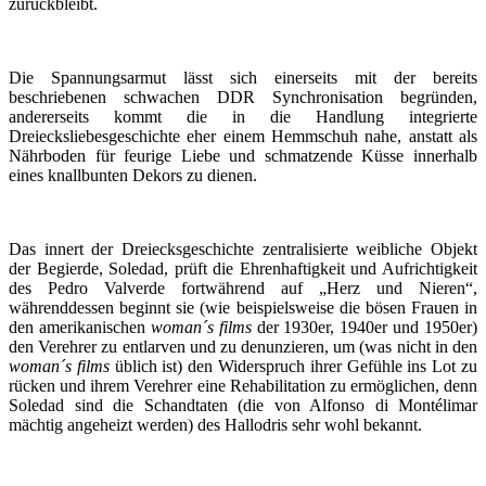
zurückbleibt.
Die Spannungsarmut lässt sich einerseits mit der bereits
beschriebenen schwachen DDR Synchronisation begründen,
andererseits kommt die in die Handlung integrierte
Dreiecksliebesgeschichte eher einem Hemmschuh nahe, anstatt als
Nährboden für feurige Liebe und schmatzende Küsse innerhalb
eines knallbunten Dekors zu dienen.
Das innert der Dreiecksgeschichte zentralisierte weibliche Objekt
der Begierde, Soledad, prüft die Ehrenhaftigkeit und Aufrichtigkeit
des Pedro Valverde fortwährend auf „Herz und Nieren“,
währenddessen beginnt sie (wie beispielsweise die bösen Frauen in
den amerikanischen
woman´s films
der 1930er, 1940er und 1950er)
den Verehrer zu entlarven und zu denunzieren, um (was nicht in den
woman´s films
üblich ist) den Widerspruch ihrer Gefühle ins Lot zu
rücken und ihrem Verehrer eine Rehabilitation zu ermöglichen, denn
Soledad sind die Schandtaten (die von Alfonso di Montélimar
mächtig angeheizt werden) des Hallodris sehr wohl bekannt.