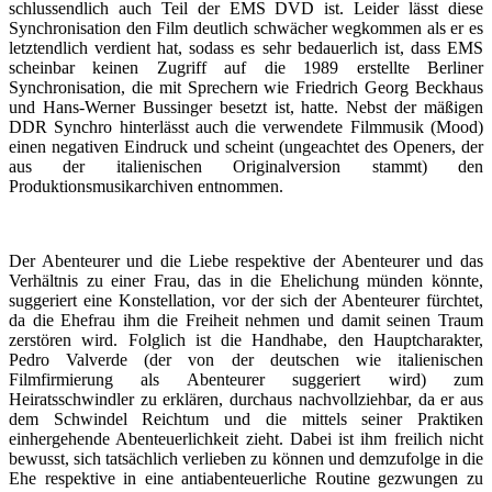
schlussendlich auch Teil der EMS DVD ist. Leider lässt diese
Synchronisation den Film deutlich schwächer wegkommen als er es
letztendlich verdient hat, sodass es sehr bedauerlich ist, dass EMS
scheinbar keinen Zugriff auf die 1989 erstellte Berliner
Synchronisation, die mit Sprechern wie Friedrich Georg Beckhaus
und Hans-Werner Bussinger besetzt ist, hatte. Nebst der mäßigen
DDR Synchro hinterlässt auch die verwendete Filmmusik (Mood)
einen negativen Eindruck und scheint (ungeachtet des Openers, der
aus der italienischen Originalversion stammt) den
Produktionsmusikarchiven entnommen.
Der Abenteurer und die Liebe respektive der Abenteurer und das
Verhältnis zu einer Frau, das in die Ehelichung münden könnte,
suggeriert eine Konstellation, vor der sich der Abenteurer fürchtet,
da die Ehefrau ihm die Freiheit nehmen und damit seinen Traum
zerstören wird. Folglich ist die Handhabe, den Hauptcharakter,
Pedro Valverde (der von der deutschen wie italienischen
Filmfirmierung als Abenteurer suggeriert wird) zum
Heiratsschwindler zu erklären, durchaus nachvollziehbar, da er aus
dem Schwindel Reichtum und die mittels seiner Praktiken
einhergehende Abenteuerlichkeit zieht. Dabei ist ihm freilich nicht
bewusst, sich tatsächlich verlieben zu können und demzufolge in die
Ehe respektive in eine antiabenteuerliche Routine gezwungen zu