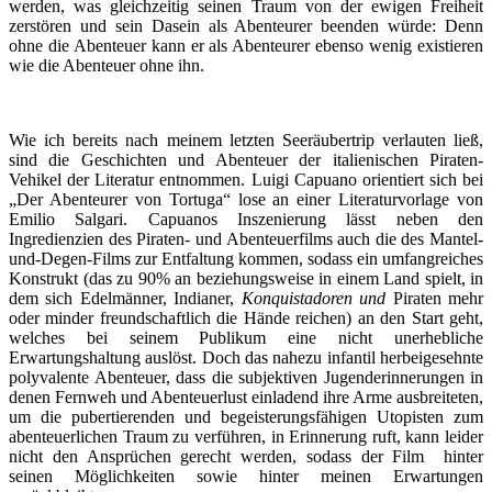
werden, was gleichzeitig seinen Traum von der ewigen Freiheit
zerstören und sein Dasein als Abenteurer beenden würde: Denn
ohne die Abenteuer kann er als Abenteurer ebenso wenig existieren
wie die Abenteuer ohne ihn.
Wie ich bereits nach meinem letzten Seeräubertrip verlauten ließ,
sind die Geschichten und Abenteuer der italienischen Piraten-
Vehikel der Literatur entnommen. Luigi Capuano orientiert sich bei
„Der Abenteurer von Tortuga“ lose an einer Literaturvorlage von
Emilio Salgari. Capuanos Inszenierung lässt neben den
Ingredienzien des Piraten- und Abenteuerfilms auch die des Mantel-
und-Degen-Films zur Entfaltung kommen, sodass ein umfangreiches
Konstrukt (das zu 90% an beziehungsweise in einem Land spielt, in
dem sich Edelmänner, Indianer,
Konquistadoren und
Piraten mehr
oder minder freundschaftlich die Hände reichen) an den Start geht,
welches bei seinem Publikum eine nicht unerhebliche
Erwartungshaltung auslöst. Doch das nahezu infantil herbeigesehnte
polyvalente Abenteuer, dass die subjektiven Jugenderinnerungen in
denen Fernweh und Abenteuerlust einladend ihre Arme ausbreiteten,
um die pubertierenden und begeisterungsfähigen Utopisten zum
abenteuerlichen Traum zu verführen, in Erinnerung ruft, kann leider
nicht den Ansprüchen gerecht werden, sodass der Film hinter
seinen Möglichkeiten sowie hinter meinen Erwartungen