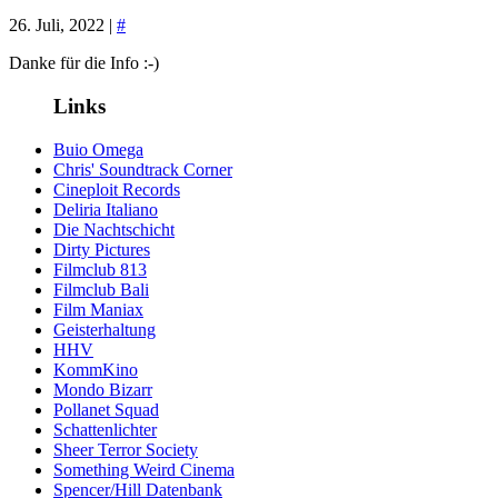
26. Juli, 2022 |
#
Danke für die Info :-)
Links
Buio Omega
Chris' Soundtrack Corner
Cineploit Records
Deliria Italiano
Die Nachtschicht
Dirty Pictures
Filmclub 813
Filmclub Bali
Film Maniax
Geisterhaltung
HHV
KommKino
Mondo Bizarr
Pollanet Squad
Schattenlichter
Sheer Terror Society
Something Weird Cinema
Spencer/Hill Datenbank