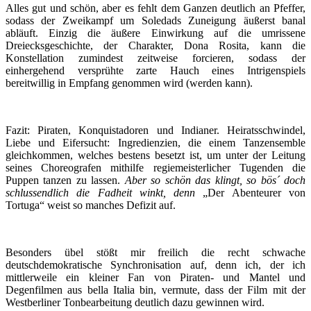
Alles gut und schön, aber es fehlt dem Ganzen deutlich an Pfeffer,
sodass der Zweikampf um Soledads Zuneigung äußerst banal
abläuft. Einzig die äußere Einwirkung auf die umrissene
Dreiecksgeschichte, der Charakter, Dona Rosita, kann die
Konstellation zumindest zeitweise forcieren, sodass der
einhergehend versprühte zarte Hauch eines Intrigenspiels
bereitwillig in Empfang genommen wird (werden kann).
Fazit: Piraten, Konquistadoren und Indianer. Heiratsschwindel,
Liebe und Eifersucht: Ingredienzien, die einem Tanzensemble
gleichkommen, welches bestens besetzt ist, um unter der Leitung
seines Choreografen mithilfe regiemeisterlicher Tugenden die
Puppen tanzen zu lassen.
Aber so schön das klingt, so bös´ doch
schlussendlich die Fadheit winkt, denn
„Der Abenteurer von
Tortuga“ weist so manches Defizit auf.
Besonders übel stößt mir freilich die recht schwache
deutschdemokratische Synchronisation auf, denn ich, der ich
mittlerweile ein kleiner Fan von Piraten- und Mantel und
Degenfilmen aus bella Italia bin, vermute, dass der Film mit der
Westberliner Tonbearbeitung deutlich dazu gewinnen wird.