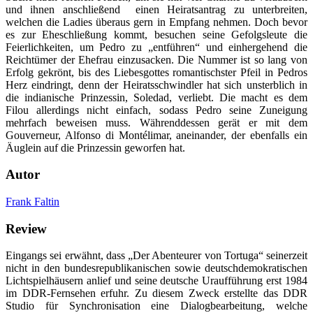
und ihnen anschließend einen Heiratsantrag zu unterbreiten,
welchen die Ladies überaus gern in Empfang nehmen. Doch bevor
es zur Eheschließung kommt, besuchen seine Gefolgsleute die
Feierlichkeiten, um Pedro zu „entführen“ und einhergehend die
Reichtümer der Ehefrau einzusacken. Die Nummer ist so lang von
Erfolg gekrönt, bis des Liebesgottes romantischster Pfeil in Pedros
Herz eindringt, denn der Heiratsschwindler hat sich unsterblich in
die indianische Prinzessin, Soledad, verliebt. Die macht es dem
Filou allerdings nicht einfach, sodass Pedro seine Zuneigung
mehrfach beweisen muss. Währenddessen gerät er mit dem
Gouverneur, Alfonso di Montélimar, aneinander, der ebenfalls ein
Äuglein auf die Prinzessin geworfen hat.
Autor
Frank Faltin
Review
Eingangs sei erwähnt, dass „Der Abenteurer von Tortuga“ seinerzeit
nicht in den bundesrepublikanischen sowie deutschdemokratischen
Lichtspielhäusern anlief und seine deutsche Uraufführung erst 1984
im DDR-Fernsehen erfuhr. Zu diesem Zweck erstellte das DDR
Studio für Synchronisation eine Dialogbearbeitung, welche