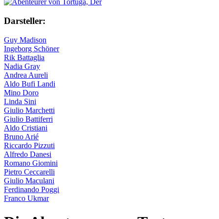
Darsteller:
Guy Madison
Ingeborg Schöner
Rik Battaglia
Nadia Gray
Andrea Aureli
Aldo Bufi Landi
Mino Doro
Linda Sini
Giulio Marchetti
Giulio Battiferri
Aldo Cristiani
Bruno Arié
Riccardo Pizzuti
Alfredo Danesi
Romano Giomini
Pietro Ceccarelli
Giulio Maculani
Ferdinando Poggi
Franco Ukmar