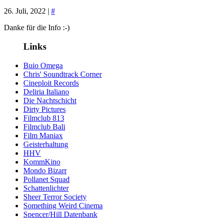
26. Juli, 2022 |
#
Danke für die Info :-)
Links
Buio Omega
Chris' Soundtrack Corner
Cineploit Records
Deliria Italiano
Die Nachtschicht
Dirty Pictures
Filmclub 813
Filmclub Bali
Film Maniax
Geisterhaltung
HHV
KommKino
Mondo Bizarr
Pollanet Squad
Schattenlichter
Sheer Terror Society
Something Weird Cinema
Spencer/Hill Datenbank